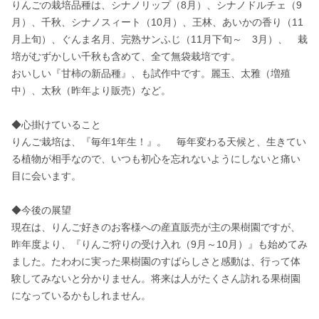
りんごの栽培品種は、シナノリップ（8月）、シナノドルチェ（9
月）、千秋、シナノスィート（10月）、王林、あいかの香り（11
月上旬）、ぐんま名月、完熟サンふじ（11月下旬～　3月）、　栽
培がむずかしい千秋も含めて、全て無袋栽培です。　

おいしい『甘柿の新品種』、も試作中です。麗玉、太雅（増殖
中）、太秋（昨年より販売）など。

◆心掛けていること　　　　

りんご栽培は、『毎年1年生！』。　毎年変わる天候と、生きてい
る植物が相手なので、いつも初心を忘れないようにしないと痛い
目に会います。

◆今後の展望

現在は、りんご好きのお客様への産直販売が主の果樹園ですが、
昨年度より、『りんご狩りの受け入れ（9月～10月）』も始めてみ
ました。たわわに実った果樹園のすばらしさと感動は、行って体
験してみないと分かりません。将来は人がたくさん訪れる果樹園
になっているかもしれません。