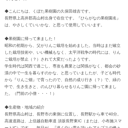
◆こんにちは、くぼた果樹園の久保田雄吉です。

長野県上高井郡高山村出身で在住です。『ひらがなの果樹園名』
は、やさしくていいかな、と思って使用していいます。

◆果樹園に帰って来ました！

昭和の初期から、父がりんご栽培を始めました。当時はまだ確立
した栽培技術や、いい機械もなく、太平洋戦争の時代には、りん
ご栽培が禁止（？）されて大変だったようです。

学生時代は関西で過ごし、専攻も農業とは関係がなく、都会の砂
漠の中で一生を暮らすのかな、と思っていましたが、子ども時代
から『りんご畑』で育ったので、自然の成り行き（？）で、緑の
中で、生き生きと、のんびり暮らせるりんご園に帰って来まし
た。（門前の小僧・・・！）

◆生産物・地域の紹介

長野県高山村は、長野市の東側に位置し、長野駅から車で40分。
高速道路は、上信越自動車道 須坂長野東IC（または、小布施スマ
ートIC）です。　毎日が、『遠く白い雪を頂いたアルプスの峰々