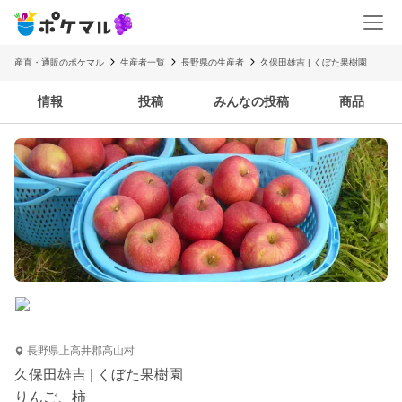
産直・通販のポケマル
生産者一覧
長野県の生産者
久保田雄吉 | くぼた果樹園
情報
投稿
みんなの投稿
商品
長野県上高井郡高山村
久保田雄吉 | くぼた果樹園
りんご、柿