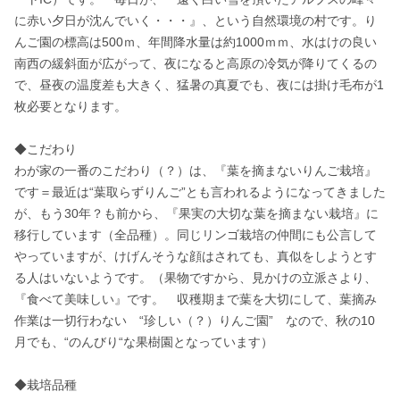
に赤い夕日が沈んでいく・・・』、という自然環境の村です。り
んご園の標高は500ｍ、年間降水量は約1000ｍｍ、水はけの良い
南西の緩斜面が広がって、夜になると高原の冷気が降りてくるの
で、昼夜の温度差も大きく、猛暑の真夏でも、夜には掛け毛布が1
枚必要となります。

◆こだわり

わが家の一番のこだわり（？）は、『葉を摘まないりんご栽培』
です＝最近は“葉取らずりんご”とも言われるようになってきました
が、もう30年？も前から、『果実の大切な葉を摘まない栽培』に
移行しています（全品種）。同じリンゴ栽培の仲間にも公言して
やっていますが、けげんそうな顔はされても、真似をしようとす
る人はいないようです。（果物ですから、見かけの立派さより、
『食べて美味しい』です。　収穫期まで葉を大切にして、葉摘み
作業は一切行わない　“珍しい（？）りんご園”　なので、秋の10
月でも、“のんびり“な果樹園となっています）　

◆栽培品種
