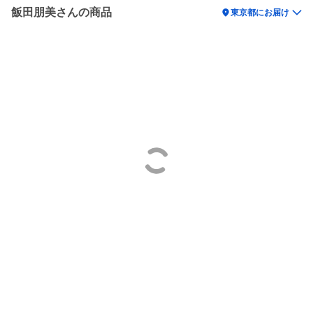
飯田朋美さんの商品
location_on
東京都にお届け