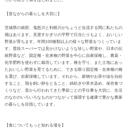
【昔ながらの暮らしを大切に】

茨城県の南部、鬼怒川と利根川がちょうど合流する間に私たちの
畑はあります。見渡すかぎりの平野で日当たりもよく、おいしい
野菜が育ちます。年間100種類以上の様々な野菜をつくっていま
す。普段スーパーでは見かけないような珍しい野菜や、日本の伝
統野菜など、固定種・在来種の野菜を中心に自家採種し、農薬・
化学肥料を使わずに栽培しています。種を守り、また土地にあっ
たおいしい野菜を育てるために、できる限り固定種・在来種の種
を選び、自家採種しています。それから、穀物やお茶や油を自給
すること、鶏を飼い卵をとること、綿紡ぎや草木染め、保存食づ
くりなど、昔から行われてきた季節ごとの手仕事を大切に、生活
のなかのいろいろなものがつながって循環する健康で豊かな農家
の暮らしを目指しています。

【食についてもっと知れる場を】
