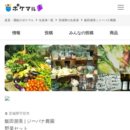
産直・通販のポケマル
生産者一覧
茨城県の生産者
飯田朋美 | ジーバナ農園
情報
投稿
みんなの投稿
商品
茨城県守谷市
飯田朋美 | ジーバナ農園
野菜セット