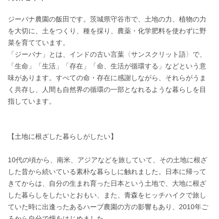
ジーバナ農園の飯田です。茨城県守谷市で、土地の力、植物の力
を大切に、土をつくり、種を採り、農薬・化学肥料を使わずに野
菜を育てています。

「ジーバナ」とは、インドの古い言葉〈サンスクリット語〉で、
「生命」「生活」「存在」「命、生活が循環する」などという意
味があります。すべての命・存在に感謝しながら、それらがうま
く共存し、人間も自然界の循環の一部となれるような暮らしを目
指しています。

【土地に根ざした暮らしがしたい】

10代の頃から、南米、アジアなどを旅していて、その土地に根ざ
した昔から続いている素朴な暮らしに触れました。日本に帰って
きてからは、自分の生まれ育った日本という土地で、大地に根ざ
した暮らしをしたいとおもい、また、青森をヒッチハイクで旅し
ていた時に出逢ったあるハーブ農園の方の影響もあり、2010年ご
ろから自分で畑をはじめました。 
