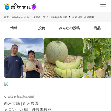
産直・通販のポケマル
生産者一覧
大阪府の生産者
西河大輔 | 西河農園
情報
投稿
みんなの投稿
商品
大阪府豊能郡能勢町
西河大輔 | 西河農園
メロン 水稲 丹波黒枝豆