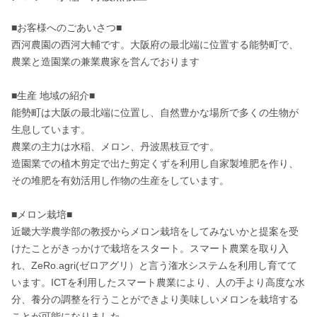
■お客様へのごあいさつ■

西河農園の西河大輔です。大阪府の最北端に位置する能勢町で、
農業と造園業の兼業農家を営んでおります

■生産 地域の紹介■

能勢町は大阪の最北端に位置し、自然豊かな場所で多くの生物が
生息しています。

農業の主力は水稲、メロン、丹波黒枝豆です。

造園業での植木剪定で出た剪定くずを利用し自家製堆肥を作り、

その堆肥を有効活用し作物の生産をしています。

■メロン栽培■

近畿大学農学部の教授からメロン栽培をしてみないかと提案を受
けたことがきっかけで栽培をスタート。スマート農業を取り入
れ、ZeRo.agri(ゼロアグリ）と言う潅水システムを利用し育てて
います。ICTを利用したスマート農業により、人の手より高度な水
分、養分の調整を行うことができより美味しいメロンを栽培する
ことが可能になりました。