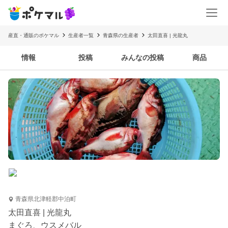
産直・通販のポケマル
生産者一覧
青森県の生産者
太田直喜 | 光龍丸
情報
投稿
みんなの投稿
商品
青森県北津軽郡中泊町
太田直喜 | 光龍丸
まぐろ、ウスメバル