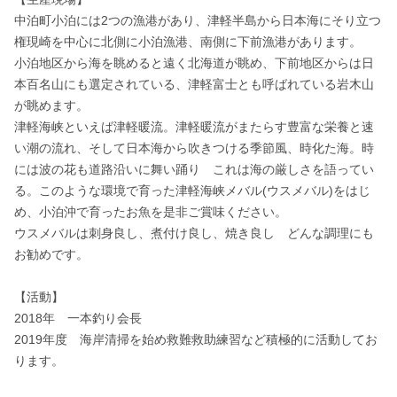
中泊町小泊には2つの漁港があり、津軽半島から日本海にそり立つ
権現崎を中心に北側に小泊漁港、南側に下前漁港があります。 

小泊地区から海を眺めると遠く北海道が眺め、下前地区からは日
本百名山にも選定されている、津軽富士とも呼ばれている岩木山
が眺めます。 

津軽海峡といえば津軽暖流。津軽暖流がまたらす豊富な栄養と速
い潮の流れ、そして日本海から吹きつける季節風、時化た海。時
には波の花も道路沿いに舞い踊り　これは海の厳しさを語ってい
る。このような環境で育った津軽海峡メバル(ウスメバル)をはじ
め、小泊沖で育ったお魚を是非ご賞味ください。 

ウスメバルは刺身良し、煮付け良し、焼き良し　どんな調理にも
お勧めです。

【活動】

2018年　一本釣り会長 

2019年度　海岸清掃を始め救難救助練習など積極的に活動してお
ります。