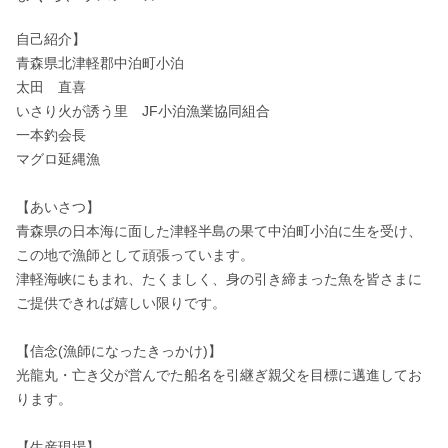
自己紹介】

青森県北津軽郡中泊町小泊 

太田　直喜 

いさり火が誘う里　JF小泊漁業協同組合 

一本釣会長 

マグロ延縄漁

【あいさつ】

青森県の日本海に面した津軽半島の果て中泊町小泊に生を受け、
この地で漁師として頑張っています。 

津軽海峡にもまれ、たくましく、身の引き締まった魚を皆さまに
ご提供できれば嬉しい限りです。

【信念(漁師になったきっかけ)】

光龍丸・亡き父が営んでた船名を引継ぎ親父を目標に邁進してお
ります。

【生産現場】 
