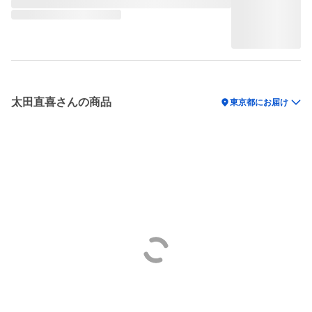
太田直喜さんの商品
location_on
東京都にお届け