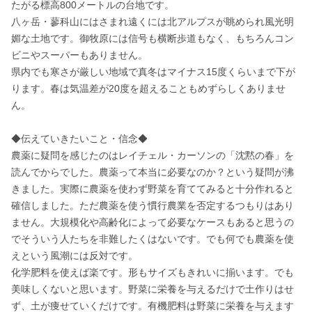
たがる標高800メートルの台地です。

八ヶ岳・蓼科山にはさまれ遠くには北アルプスが眺められ風光明
媚な土地です。御牧原には信号も横断歩道もなく、もちろんコン
ビニやスーパーもありません。

県内でも寒さが厳しい地域で真冬はマイナス15度くらいまで下が
ります。春は気温差が20度を超えることもめずらしくありませ
ん。

◆伝えていきたいこと・信念◆

農薬に疑問を感じたのはレイチェル・カーソンの「沈黙の春」を
読んでからでした。農薬って本当に必要なのか？という疑問が沸
きました。実際に農薬を使わず野菜を育ててみると十分作れると
確信しました。ただ農薬を使う慣行農業を否定するつもりはあり
ません。大規模化や高齢化によって必要なケースもあると思うの
でそういう人たちを非難したくはないです。でも何でも農薬を使
えという風潮には反対です。

化学肥料を使えば楽です。形もサイズもきれいに揃います。でも
美味しくないと思います。野菜に栄養を与えるだけで土作りはせ
ず、土が痩せていくだけです。有機肥料は野菜に栄養を与えます