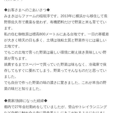
◆お客さまへのごあいさつ◆

みまきはらファームの稲垣淳です。2013年に横浜から移住して長
野県佐久市で農薬を使わず、有機肥料だけで野菜と米も育ててい
ます。

私の住む御牧原は標高800メートルにある台地です。一日の寒暖差
が大きく晴天の日も多く、土壌は強粘土質と野菜作りには厳しい
土地です。

でもこの土地で育った野菜は厳しい環境に耐え抜き美味しいい野
菜が育ちます。

就農するまでスーパーで買っていた野菜は味もなく、冷蔵庫で保
存してもすぐに萎れてしまう。野菜ってそんなものだと思ってい
ました。

でも自分で作った野菜の味の濃さに驚きました。これが本当の野
菜の味だと知りました。

◆農家/漁師になった経緯◆

都内で27年会社勤めをしていましたが、登山やトレイランニング
など自然に触れ合う内に田舎暮らしにあこがれるようになりまし