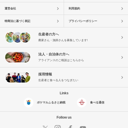
運営会社
利用規約
特商法に基づく表記
プライバシーポリシー
生産者の方へ
農家さん・漁師さんを募集しています!
法人・自治体の方へ
アライアンスのご相談はこちらから
採用情報
生産者と食べる人をつなぎたい
Links
ポケマルふるさと納税
食べる通信
Follow us