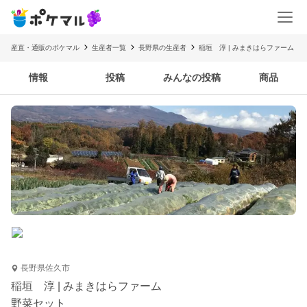
産直・通販のポケマル
生産者一覧
長野県の生産者
稲垣 淳 | みまきはらファーム
情報
投稿
みんなの投稿
商品
長野県佐久市
稲垣 淳 | みまきはらファーム
野菜セット