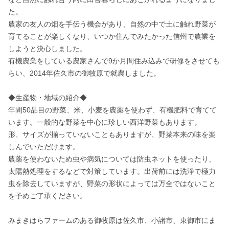
た。

農家の友人の畑を手伝う機会があり、自然の中で土に触れ野菜が
育てることが楽しくなり、いつか住んでみたかった信州で農業を
しようと決心しました。

有機農業をしている農家さんで9か月間住み込みで研修をさせても
らい、2014年佐久市の御牧原で就農しました。

◆生産物・地域の紹介◆

年間50品目の野菜、米、小麦を農薬を使わず、有機肥料で育てて
います。一般的な野菜を中心に珍しい西洋野菜もあります。

形、サイズが揃っていないこともありますが、野菜本来の味を楽
しんでいただけます。

農薬を使わないため虫や病気については防虫ネットを使ったり、
太陽熱処理をするなどで対策しています。出荷前には洗浄で極力
虫を除去していますが、野菜の形状によっては万全ではないこと
を予めご了承ください。

みまきはらファームのある御牧原は佐久市、小諸市、東御市にま