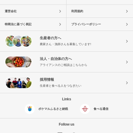
運営会社
利用規約
特商法に基づく表記
プライバシーポリシー
生産者の方へ
農家さん・漁師さんを募集しています!
法人・自治体の方へ
アライアンスのご相談はこちらから
採用情報
生産者と食べる人をつなぎたい
Links
ポケマルふるさと納税
食べる通信
Follow us