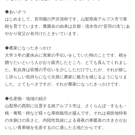
◆あいさつ 

はじめまして。音羽園の芦沢清和です。山梨県南アルプス市で果
樹を育てています。農園名の由来は京都・清水寺の“音羽の滝”にあ
やかり祖父が名付けたときいています。

◆農家になったきっかけ 

大学３年の夏休みに実家の手伝いをしていた時のことです。桃を
贈りたいという人がおり販売したところ、とても喜んでくれまし
た。私自身は収穫の手伝いを少ししただけでしたが、それが嬉し
く誇らしい気持ちになり次第に農家に魅力を感じるようになりま
した。とてもベタですが、それが農家になったきっかけです。

◆生産物・地域の紹介 

山梨県の西部に位置する南アルプス市は、さくらんぼ・すもも・
桃・葡萄・柿など様々な果樹栽培が盛んです。それは扇状地特有
の水捌けの良さと、内陸性気候による昼夜の寒暖差の大きさがお
いしい青果物を生産するのに適した土地だからです。
