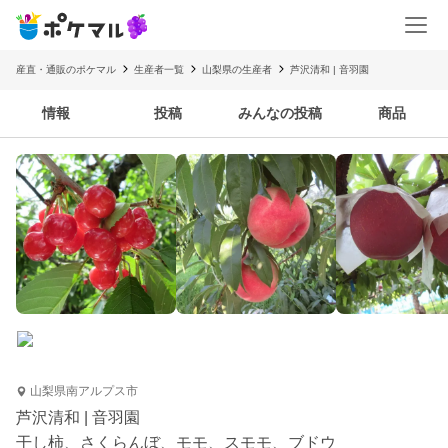
産直・通販のポケマル
生産者一覧
山梨県の生産者
芦沢清和 | 音羽園
情報
投稿
みんなの投稿
商品
山梨県南アルプス市
芦沢清和 | 音羽園
干し柿、さくらんぼ、モモ、スモモ、ブドウ