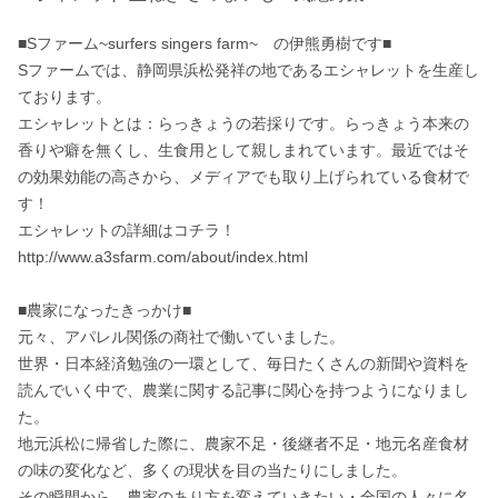
■Sファーム~surfers singers farm~　の伊熊勇樹です■

Sファームでは、静岡県浜松発祥の地であるエシャレットを生産し
ております。

エシャレットとは：らっきょうの若採りです。らっきょう本来の
香りや癖を無くし、生食用として親しまれています。最近ではそ
の効果効能の高さから、メディアでも取り上げられている食材で
す！

エシャレットの詳細はコチラ！

http://www.a3sfarm.com/about/index.html

■農家になったきっかけ■

元々、アパレル関係の商社で働いていました。

世界・日本経済勉強の一環として、毎日たくさんの新聞や資料を
読んでいく中で、農業に関する記事に関心を持つようになりまし
た。

地元浜松に帰省した際に、農家不足・後継者不足・地元名産食材
の味の変化など、多くの現状を目の当たりにしました。

その瞬間から、農家のあり方を変えていきたい・全国の人々に名