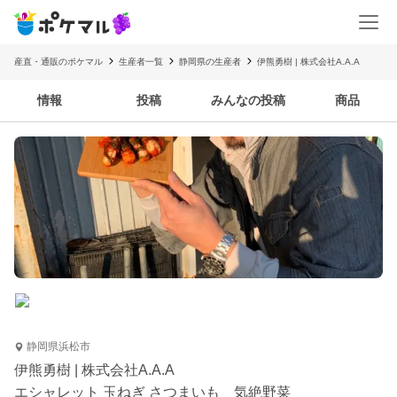
産直・通販のポケマル
生産者一覧
静岡県の生産者
伊熊勇樹 | 株式会社A.A.A
情報
投稿
みんなの投稿
商品
静岡県浜松市
伊熊勇樹 | 株式会社A.A.A
エシャレット 玉ねぎ さつまいも 気絶野菜