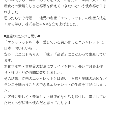
産食材の素晴らしさと感動を伝えていきたいという使命感が生ま
れました。

思ったらすぐ行動！　地元の名産「エシャレット」の生産方法を
１から学び、株式会社A.A.Aを立ち上げました。

■生産物にかける思い■

「エシャレットを日本一愛している男が作ったエシャレットは、
日本一おいしいら！」

安心・安全はもちろん、「味」「品質」にこだわって生産してい
ます。

無化学肥料・無農薬の製法にプライドを持ち、長い年月を土作
り・種づくりの時間に費やしました。

その結果、従来のエシャレットとは違い、旨味と辛味の絶妙なバ
ランスを味わうことのできるエシャレットの生産を可能にしまし
た。

お客様に楽しく・美味しく・健康的な生活を提供し、満足してい
ただくのが私達の使命だと思っております！
