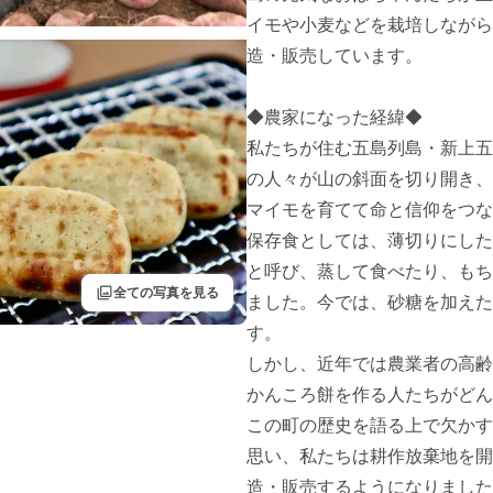
イモや小麦などを栽培しながら
造・販売しています。

◆農家になった経緯◆

私たちが住む五島列島・新上五
の人々が山の斜面を切り開き、
マイモを育てて命と信仰をつな
保存食としては、薄切りにした
と呼び、蒸して食べたり、もち
filter
全ての写真を見る
ました。今では、砂糖を加えた
す。

しかし、近年では農業者の高齢
かんころ餅を作る人たちがどん
この町の歴史を語る上で欠かす
思い、私たちは耕作放棄地を開
造・販売するようになりました