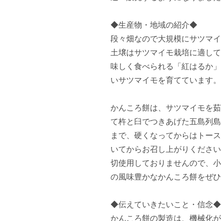
◆生産物・地域の紹介◆

段々畑なので大規模にサツマイ
土壌はサツマイモ栽培に適して
味しく食べられる「紅はるか」
いサツマイモを育てています。

かんころ餅は、サツマイモを茹
て杵と臼でつきあげた五島列島
まで、硬くなってからはトース
いてからお召し上がりください
切使用しておりませんので、小
の風味豊かなかんころ餅をぜひ
◆伝えていきたいこと・信念◆

かんころ餅の製造は、機械化が