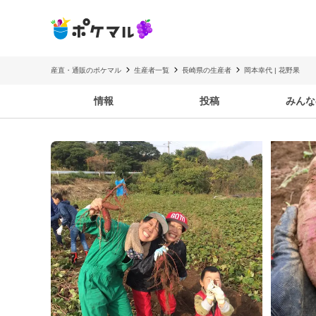
産直・通販のポケマル
生産者一覧
長崎県の生産者
岡本幸代 | 花野果
情報
投稿
みんな