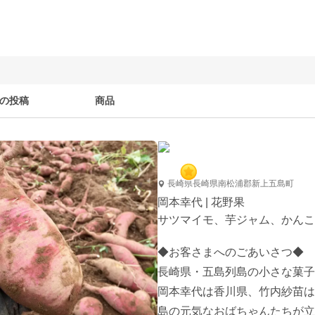
の投稿
商品
長崎県長崎県南松浦郡新上五島町
岡本幸代 | 花野果
サツマイモ、芋ジャム、かんこ
◆お客さまへのごあいさつ◆

長崎県・五島列島の小さな菓子
岡本幸代は香川県、竹内紗苗は
島の元気なおばちゃんたちが立