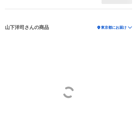
山下洋司さんの商品
location_on
東京都にお届け