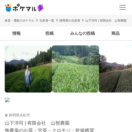
産直・通販のポケマル
生産者一覧
静岡県の生産者
山下洋司 | 有限会社 山智農園
情報
投稿
みんなの投稿
商品
静岡県浜松市
山下洋司 | 有限会社 山智農園
無農薬のお茶・甘茶・クロモジ・乾燥椎茸