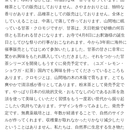
種茶としての販売はしておりません。さやまかおりとは、独特な
香りがあります。品種茶としての販売はしておりません。全体と
していえることは、中蒸しで蒸して作っております。山間地に眠
っている甘茶・クロモジですが、甘茶は、天日乾燥で砂糖の何百
倍とも言われる甘さになります。お寺で4月8日にお釈迦様の誕生
日としてひな祭りの行事がおこなわれます。今から3年前に海外に
催事販売としてはじめて参加いたしました。甘茶の甘さに非常に
驚かれ興味をもたれ購入していただきました。それをつかった甘
茶シリーズを開発しもうすぐに発売予定です。（ユズ・レモン・
ショウガ・紅茶）国内でも興味を持ってくださっているところも
あります。クロモジとは、山間地の木の木蔭で育ちます。とても
爽やかで清涼感が香りとしてあります。粉末茶として発売予定で
す。やっぱり日本の伝統的文化・おもてなしの心であるお茶を急
須を使って美味しくいただく習慣をもう一度若い世代から掘り起
こしたい気持ちであります。デザインを作ってみました。発売予
定です。無農薬栽培とは、年数が経過することで、自然のサイク
ルが作ってくれます。収穫量が取れなかったりかなり減少したり
ということはありません。私たちは、自然界に生息する生き物た