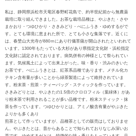
私は、静岡県浜松市天竜区春野町花島で、約半世紀前から無農薬
栽培に取り組んできました。お茶な栽培品種は、やぶきた・さや
まかおり・つゆひかり・さきみどり・べにふうき・ゆめするがで
す。とても環境に恵まれた所で、とても小さな集落です。近くに
は、春埜山大光寺が880ｍにあり行儀菩薩が開山されたといわれて
います。1300年もたっている大杉があり県指定文化財・浜松指定
文化財に認定されております。病気併有の神様として祭られてい
ます。気候風土によって出来上がった。味・香り・渋みのきいた
お茶です。べにふうきとは、紅茶系品種であります。メチル化カ
テキン含有量が多いことから緑茶製造によって維持されていま
す。粉末茶・煎茶・ティーバッグ・スティックを作っています。
さきみどりとは、やぶきたの1.5倍のクロロフィル（葉緑体）があ
り粉末茶で利用されることが多い品種です。粉末スティック・抹
茶を作っています。つゆひかりとは、アミノ酸含有量がやぶきた
よりかも多くあり

煎茶として作っていますが、品種茶としての販売はしておりませ
ん。やぶきたとは、昔からあることで知られておりなじみ深いお
茶です。ゆめするがとは、特徴的な味・香りをもっています。品