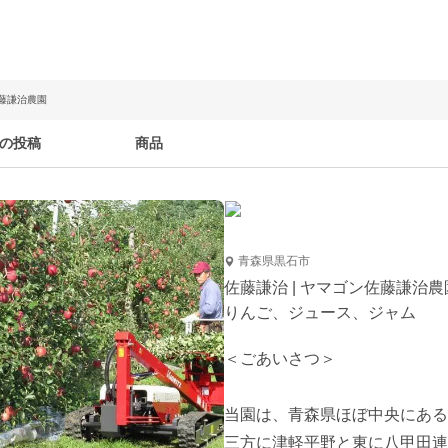
佐藤謙治農園
の投稿
商品
青森県黒石市
佐藤謙治 | ヤマゴン佐藤謙治農
りんご、ジュース、ジャム
＜ごあいさつ＞

当園は、青森県ほぼ中央にある
三方に津軽平野と東に八甲田連