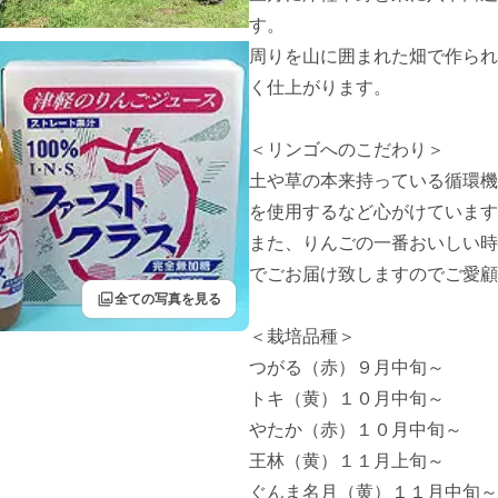
す。

周りを山に囲まれた畑で作られ
く仕上がります。

＜リンゴへのこだわり＞

土や草の本来持っている循環機
を使用するなど心がけています
また、りんごの一番おいしい時
でごお届け致しますのでご愛顧
filter
全ての写真を見る
＜栽培品種＞

つがる（赤）９月中旬～

トキ（黄）１０月中旬～

やたか（赤）１０月中旬～

王林（黄）１１月上旬～

ぐんま名月（黄）１１月中旬～
