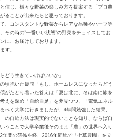
と信じ、様々な野菜の楽しみ方を提案する「プロ農
がることが出来たらと思っております。

て、コンスタントな野菜からレアな品種やハーブ等
、その時の”一番いい状態”の野菜をチョイスしてお
ンに、お届けしております。

ます。

らどう生きていけばいいか」

の頃抱いた疑問「もし、ホームレスになったらどう
僕がたどり着いた答えは「夏は北に、冬は南に旅を
考えを深め「自給自足」を夢見つつ、「電気エネル
るべく大学に行きましたが、4年間勉強した結果、
ーの自給方法は現実的でないことを知り、ならば自
いうことで大学卒業後そのまま「農」の世界へ入り
2年間の研修を経、2016年同地で「七草農園」を立