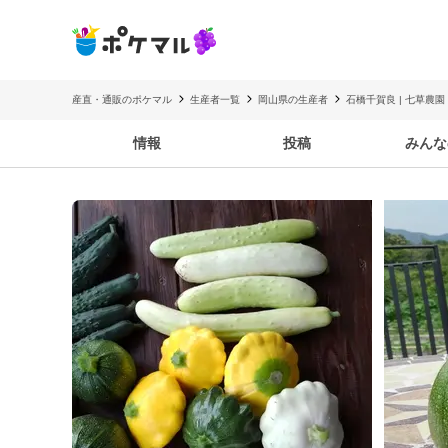
産直・通販のポケマル
生産者一覧
岡山県の生産者
石橋千賀良 | 七草農園
情報
投稿
みんな