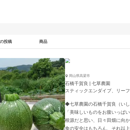
の投稿
商品
岡山県高梁市
石橋千賀良 | 七草農園
スティックエンダイブ、リーフ
◆七草農園の石橋千賀良（いし
「美味しいものをお腹いっぱい
根源だと思い、日々田畑に向か
食の安全はもちろん、それ以上に