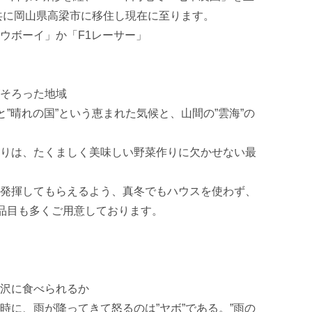
共に岡山県高梁市に移住し現在に至ります。

ウボーイ」か「F1レーサー」

そろった地域

と”晴れの国”という恵まれた気候と、山間の”雲海”の
りは、たくましく美味しい野菜作りに欠かせない最
発揮してもらえるよう、真冬でもハウスを使わず、
品目も多くご用意しております。

沢に食べられるか

時に、雨が降ってきて怒るのは”ヤボ”である。”雨の