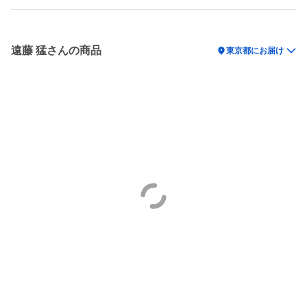
遠藤 猛さんの商品
location_on
東京都にお届け