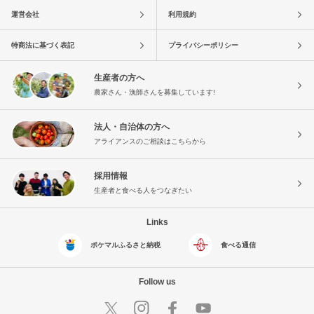
運営会社
利用規約
特商法に基づく表記
プライバシーポリシー
生産者の方へ
農家さん・漁師さんを募集しています!
法人・自治体の方へ
アライアンスのご相談はこちらから
採用情報
生産者と食べる人をつなぎたい
Links
ポケマルふるさと納税
食べる通信
Follow us