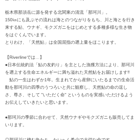
栃木県那須岳に源を発する北関東の清流「那珂川」。

150㎞にも及ぶその流れは海とのつながりをもち、川と海とを行き
来する鮎、ウナギ、モクズガニをはじめとする多種多様な生き物
をはぐくんでいます。

とりわけ、「天然鮎」は全国屈指の遡上量をほこります。

【Riverlineでは…】

●日本伝統釣法「鮎の友釣り」を主とした漁獲方法により、那珂川
を遡上する生命エネルギーに満ち溢れた天然鮎をお届けします‼

　鮎の一生はわずか1年。生まれてから産卵にいたるまでの生命活
動を那珂川の四季のうつろいと共に観察し、天然鮎の命の逞し
さ、尊さ、そして "いただく命" というものを実感いただけるよう
お伝えしていきたいと思います。

●那珂川の季節に合わせて、天然ウナギやモクズガニも販売してま
いります。

◎那珂川に棲む魚たち。たいへん希少で大切な命です。
