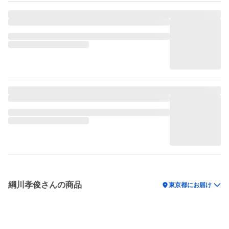
綱川孝俊さんの商品
location_on
東京都にお届け