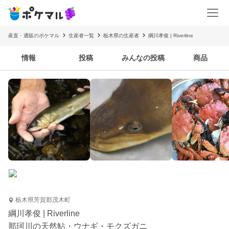
産直・通販のポケマル
生産者一覧
栃木県の生産者
綱川孝俊 | Riverline
情報
投稿
みんなの投稿
商品
栃木県芳賀郡茂木町
綱川孝俊 | Riverline
那珂川の天然鮎・ウナギ・モクズガニ