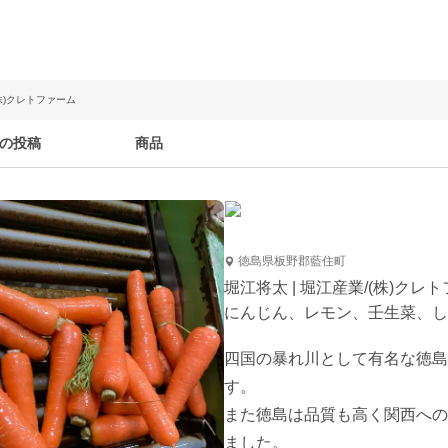
(株)クレトファーム
の投稿
商品
徳島県板野郡藍住町
堀江将太 | 堀江産業/(株)クレ
にんじん、レモン、壬生菜、し
四国の暴れ川として有名な徳島
す。

また徳島は品質も高く関西への
ました。
