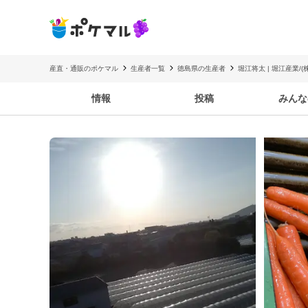
産直・通販のポケマル
生産者一覧
徳島県の生産者
堀江将太 | 堀江産業/
情報
投稿
みんな