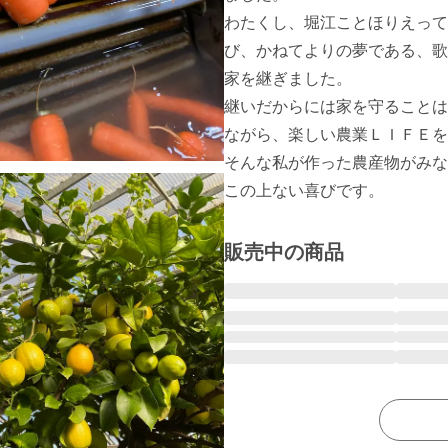
わたくし、堀江ことほりえって
び、かねてよりの夢である、歌
家を継ぎました。

継いだからには家を守ることは
ながら、楽しい農業ＬＩＦＥを
そんな私が作った農産物がみな
この上ない喜びです。
販売中の商品