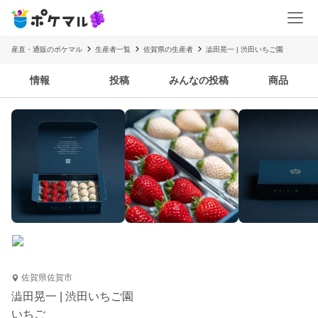
産直・通販のポケマル
生産者一覧
佐賀県の生産者
澁田晃一 | 渋田いちご園
情報
投稿
みんなの投稿
商品
佐賀県佐賀市
澁田晃一 | 渋田いちご園
いちご