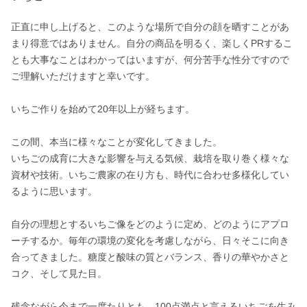
正直に申し上げると、このような場所で自分の顔を晒すことがあ
まり得意ではありません。自分の商品を明るく、楽しくPRするこ
とも大事なことはわかってはいますが、何分苦手な性分ですので
ご理解いただけますと幸いです。

いちご作りを始めて20年以上が経ちます。

この間、本当に様々なことが変化してきました。

いちごの成育に大きな影響を与える気候、栽培を取り巻く様々な
資材や技術。いちご農家の在り方も、時代に合わせ多様化してい
るように思います。

自分の理想とするいちご像をどのように定め、どのようにアプロ
ーチするか。毎年の環境の変化を考慮しながら、日々そこに向き
合ってきました。糖度と酸味の質とバランス、香りの華やかさと
コク、そして見た目。

残念ながら今まで一度たりとも、100点満点と言えるいちごを生み