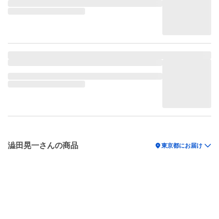
澁田晃一さんの商品
location_on
東京都にお届け