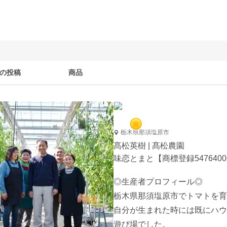
の投稿
商品
栃木県那須塩原市
髙松英樹 | 髙松農園
味恋とまと【商標登録54764
◎生産者プロフィール◎

栃木県那須塩原市でトマトを育
自分が生まれた時には既にハウ
遊び場でした。
