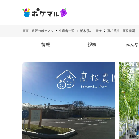
産直・通販のポケマル
生産者一覧
栃木県の生産者
髙松英樹 | 髙松農園
情報
投稿
みんな