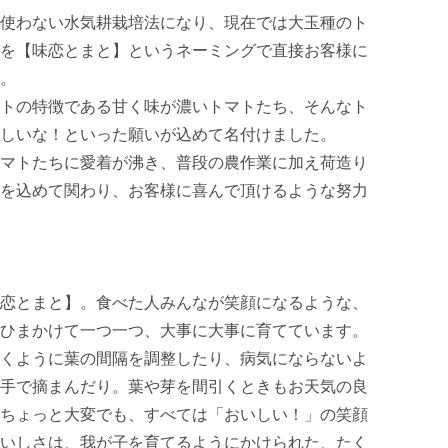
使わない水気耕栽培法になり、現在では大玉種のト
を【味恋とまと】というネーミングで直接お客様に
。

トの特徴である甘く味が濃いトマトたち、そんなト
しいな！といった願いが込めて名付けました。

マトたちに愛着が沸き、普段の農作業に加え荷造り
を込めて関わり、お客様に喜んで頂けるような努力
恋とまと】。食べた人みんなが笑顔になるような、
ひまかけて一つ一つ、大事に大事に育てています。

くように葉の間隔を調整したり、病気にならないよ
手で摘まんだり。葉や芽を間引くときもお天気の良
ちょっと大変でも、すべては「おいしい！」の笑顔
いしさは、我が子を育てるようにかけられた、たく