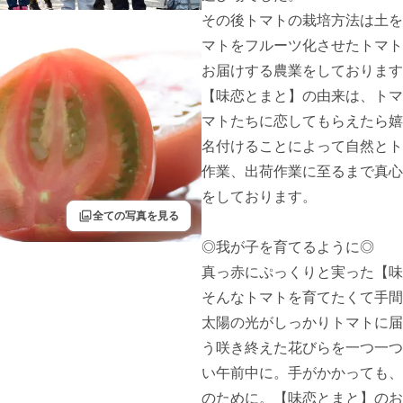
その後トマトの栽培方法は土を
マトをフルーツ化させたトマト
お届けする農業をしております
【味恋とまと】の由来は、トマ
マトたちに恋してもらえたら嬉
名付けることによって自然とト
作業、出荷作業に至るまで真心
をしております。

filter
全ての写真を見る
◎我が子を育てるように◎

真っ赤にぷっくりと実った【味
そんなトマトを育てたくて手間
太陽の光がしっかりトマトに届
う咲き終えた花びらを一つ一つ
い午前中に。手がかかっても、
のために。【味恋とまと】のお