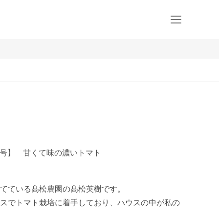
00号】 甘くて味の濃いトマト
てている髙松農園の髙松英樹です。

スでトマト栽培に着手しており、ハウスの中が私の