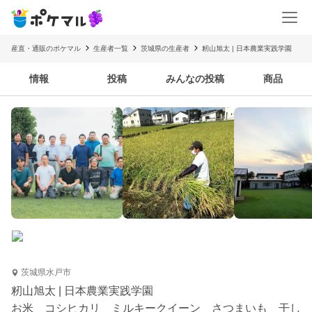
産直・通販のポケマル
生産者一覧
茨城県の生産者
籾山旭太 | 日本農業実践学園
情報
投稿
みんなの投稿
商品
茨城県水戸市
籾山旭太 | 日本農業実践学園
お米 コシヒカリ ミルキークイーン さつまいも 干し