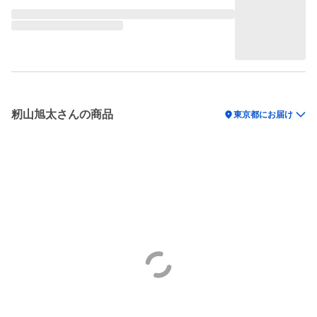
籾山旭太さんの商品
location_on
東京都にお届け