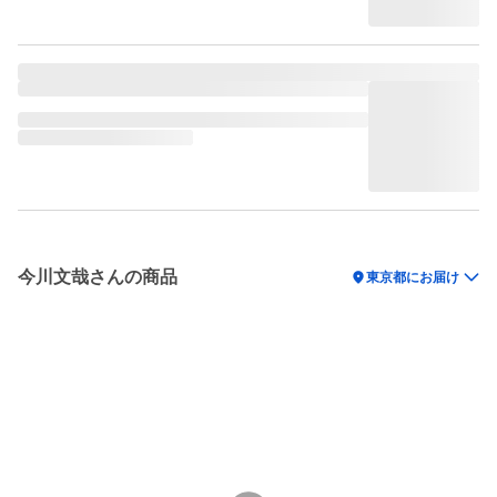
今川文哉さんの商品
location_on
東京都にお届け