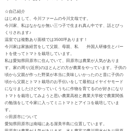
☆自己紹介　

はじめまして、今川ファームの今川文哉です。

今川家、私はなかなか無い三つ子で生まれ真ん中です、話とびっ
くりされます♪

温室では複数あり面積では3500坪あります！

今川家は家族経営をして父親、母親、私　　外国人研修生とパー
トを使ってトマトを栽培しています。

私は愛知県田原市に住んでいて、田原市は農業が人気がありま
す。家の周り(近所)のほとんどの方が農業をやっています。子供の
頃から父親が作った野菜が本当に美味しいかったのと昔に子供の
頃から父親とトマト栽培のお手伝いをして最初はイヤイヤモード
になりましたけどやっていくうちに作物を育てるのが好きになり
トマトを栽培してみようと思い農業高校と農業大学校で農業関係
の勉強をして今家に入ってミニトマトとアイコを栽培していま
す。

☆田原市について

愛知県田原市は南端にある渥美半島に位置しています。　

田原市は農業が人気があります。水も豊富で豊川用水があり田原