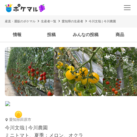
産直・通販のポケマル
生産者一覧
愛知県の生産者
今川文哉 | 今川農園
情報
投稿
みんなの投稿
商品
愛知県田原市
今川文哉 | 今川農園
ミニトマト、夏季：メロン、オクラ