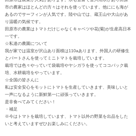
市の農家はほとんどの方々はそれを使っています。他ににも海が
あるのでサーフィンが人気です。陸や山では、蔵王山や大山があ
り温暖の気候です。

田原市の農業はトマトだけじゃなくキャベツや花(菊)が生産高日本
一です。

☆私達の農園について 

我が家では温室が沢山あり面積は110aあります、外国人の研修生
とパートさんを使ってミニトマトを栽培しています。

栽培では色々やっていて袋栽培やヤシガラを使ってココバック栽
培、水耕栽培をやっています。

☆全国の皆さんに

私は安全安心をモットにトマトを生産していきます、美味しいと
一声になるように新鮮第一に頑張っていきます。

是非食べてみてください！

・補足

※今はトマトを栽培しています、トマト以外の野菜を出品をした