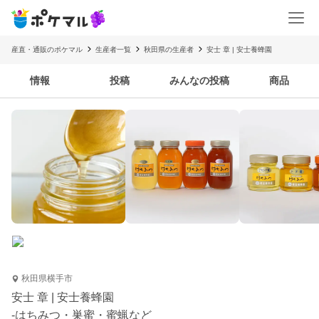
産直・通販のポケマル
生産者一覧
秋田県の生産者
安士 章 | 安士養蜂園
情報
投稿
みんなの投稿
商品
秋田県横手市
安士 章 | 安士養蜂園
-はちみつ・巣蜜・蜜蝋など