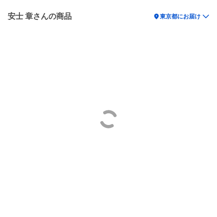
安士 章さんの商品
location_on
東京都にお届け