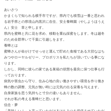
あいさつ

かまくらで知られる横手市ですが、県内でも積雪は一番と思われ
る岩手県との県境山内黒沢に在住、安士養蜂園（やしようほうえ
ん）安士　章と申します。

県内を蜜蜂と共に花を求め、移動を重ね採蜜をします。冬は越冬
のため全郡率いて千葉に引越しをます。

養蜂とは

蜜蜂さんが命がけでせっせと運んで貯めた食糧である大切なはち
みつやローヤルゼリー、プロポリスを私たちが頂いている事にな
ります。

しかし、同時に彼らの家である巣箱の状態を最良に保つ仕事も行
っております。

病気や害虫から守り、住み心地の良い働きやすい環境を作り働き
蜂の数の調整、元気が無い時には元気の出る栄養を与えます。

自身家族を思う気持ちと寸分の違いもありません。

それが私の考える養蜂だと思います。

信念・夢

「美味しい！」と言っていただけるはちみつを提供させていただ