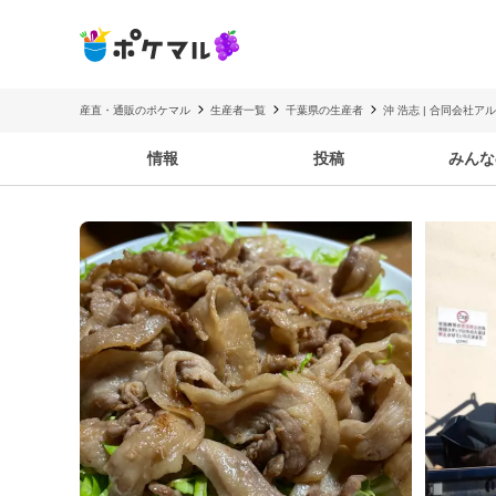
産直・通販のポケマル
生産者一覧
千葉県の生産者
沖 浩志 | 合同会社ア
情報
投稿
みんな