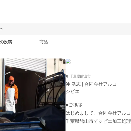
ルコ
の投稿
商品
千葉県館山市
沖 浩志 | 合同会社アルコ
ジビエ
■ご挨拶

はじめまして。合同会社アルコ
千葉県館山市でジビエ加工処理