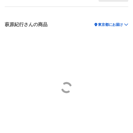
萩原紀行さんの商品
location_on
東京都にお届け