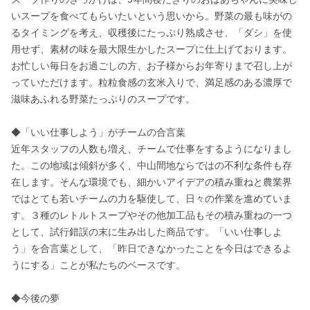
いスープを食べてもらいたいという思いから。野菜の最も味がの
るタイミングを考え、収穫後にたっぷり熟成させ、「ダシ」を使
用せず、素材の味を最大限生かしたスープに仕上げております。
お忙しい毎日をお過ごしの方、お子様からお年寄りまで召し上が
っていただけます。粒粒食感の玄米入りで、満足感のある濃厚で
滋味あふれる野菜たっぷりのスープです。

◆「いい仕事しよう」がチームの合言葉

近年スタッフの人数も増え、チームで仕事をするようになりまし
た。この地域は傾斜が多く、中山間地ならではの不利な条件も存
在します。そんな環境でも、細かいアイデアの積み重ねと農業界
ではとても若いチームの力を駆使して、日々の作業を進めていま
す。３種のレトルトスープやその他加工品もその積み重ねの一つ
として、試行錯誤の末に生み出した商品です。「いい仕事しよ
う」を合言葉として、「昨日できなかったことを今日はできるよ
うにする」ことが私たちのベースです。

◆今後の夢
