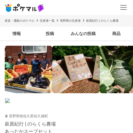
産直・通販のポケマル
生産者一覧
長野県の生産者
萩原紀行 | のらくら農場
情報
投稿
みんなの投稿
商品
長野県南佐久郡佐久穂町
萩原紀行 | のらくら農場
あったかスープセット