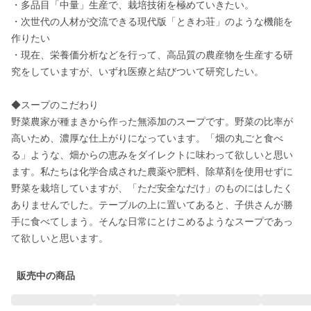
・多品目「中量」生産で、栽培技術を極めていきたい。

・次世代の人材が交流できる現代版「ときわ荘」のような機能を
作りたい

・現在、栄養価分析などを行って、高品質の農産物を生産する研
究をしていますが、いずれ医療と結びついて研究したい。 

◆スープのこだわり

野菜農家が種まきから作った無添加のスープです。野菜の比率が
高いため、濃厚な仕上がりになっています。「畑の丸ごと食べ
る」ような、畑からの恵みをダイレクトに味わって欲しいと思い
ます。私たちは化学合成された農薬や肥料、除草剤を使用せずに
野菜を栽培していますが、「ただ安全なだけ」のものにはしたく
ありませんでした。テーブルの上に置いてあると、子供さんが勝
手に食べてしまう。そんな日常にとけこめるようなスープであっ
て欲しいと思います。
販売中の商品