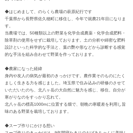
◆はじめまして、のらくら農場の萩原紀行です

千葉県から長野県佐久穂町に移住し、今年で就農21年目になりま
す。

当農場では、50種類以上の野菜を化学合成農薬・化学合成肥料・
除草剤の使用をせずに栽培しております。土の分析や綿密な肥料
設計といった科学的な手法と、葉の艷や形などから診断する感覚
的な手法を組み合わせて野菜を作っております。

◆農家になった経緯

身内や友人の病気が最初のきっかけです。農作業そのものにたく
ましく生きる力を感じました。埼玉県で住み込みの研修のさせて
いただいたのち、北八ヶ岳の大自然に魅力を感じ、移住。自分が
寒がりなのをすっかり忘れて。

北八ヶ岳の標高1000mに位置する畑で、朝晩の寒暖差を利用し旨
味のある野菜を栽培しております。

◆スープ作りにかける想い

スープ作りのきっかけは、9年間寝たきりのおばあちゃんに美味し