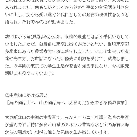
来られました。何もないところから始めた事業の苦労話を引き合
いに出し、父から受け継ぐ２代目としての経営の優位性を切々と
語られ、それで私の心が動きました。

幼い頃から遊び場はみかん畑。収穫の最盛期はよく手伝いもして
いました。ただ、就農前に東京に出てみたいと思い、当時東京都
多摩市にあった農業者大学校に進学しました。そこで出会った友
達や先生方、お世話になった研修先に刺激を受けて、就農しまし
た。３年間の東京での学生生活が都会を知る事になり、今の販売
活動にも役立っています。

③生産物にかける思い

【海の物は山へ、山の物は海へ　太良町だからできる循環農業】

太良町は山の幸海の幸豊富で、みかん・カニ・牡蠣・海苔の生産
が盛んです。特に多良岳山系のミネラル豊富な水と宝の海有明海
からの潮風が、柑橘に適した気候を生み出しています。
