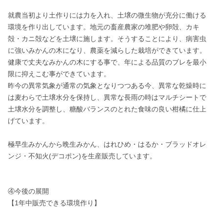
就農当初より土作りには力を入れ、土壌の微生物が充分に働ける
環境を作り出しています。地元の畜産農家の堆肥や卵殻、カキ
殻・カニ殻などを土壌に施します。そうすることにより、病害虫
に強いみかんの木になり、農薬を減らした栽培ができています。
健康で丈夫なみかんの木にする事で、年による品質のブレを最小
限に抑えこむ事ができています。

昨今の異常気象が通常の気象となりつつある今、異常な乾燥時に
は麦わらで土壌水分を保持し、異常な長雨の時はマルチシートで
土壌水分を調整し、糖酸バランスのとれた食味の良い柑橘に仕上
げています。

極早生みかんから晩生みかん、はれひめ・はるか・ブラッドオレ
ンジ・不知火(デコポン)を生産販売しています。

④今後の展開

【1年中販売できる環境作り】
