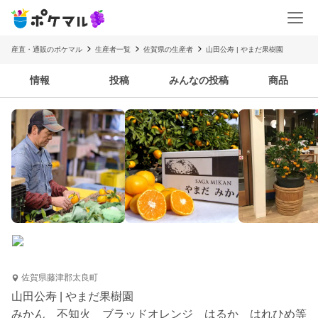
産直・通販のポケマル
生産者一覧
佐賀県の生産者
山田公寿 | やまだ果樹園
情報
投稿
みんなの投稿
商品
佐賀県藤津郡太良町
山田公寿 | やまだ果樹園
みかん 不知火 ブラッドオレンジ はるか はれひめ等