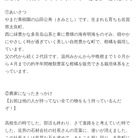
①あいさつ

やまだ果樹園の山田公寿（きみとし）です。生まれも育ちも佐賀
県太良町。

西に緑豊かな多良岳山系と東に豊穣の海有明海をのぞみ、穏やか
にやさしく時が過ぎていく美しい自然豊かな町で、柑橘を栽培し
ています。

父の代から続く２代目です。温州みかんから中晩柑まで１０月か
ら４月までの約半年間種類豊富な柑橘を販売できる栽培体系をと
っています。

②農家になったきっかけ

【お前は他の人が持ってない全ての物をもう持っているんだ
ぞ！】

高校生の時でした。部活も終わり、さて進路をと考えていた時で
した。近所の石材会社の社長さんの言葉に、迷いが消えました。
この社長さんは良質な石を求めて、あちこち探し回り、太良町に