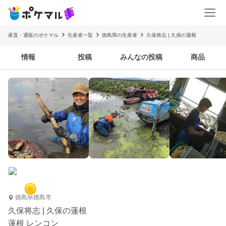
産直・通販のポケマル
生産者一覧
徳島県の生産者
久保将志 | 久保の蓮根
情報
投稿
みんなの投稿
商品
徳島県徳島市
久保将志 | 久保の蓮根
蓮根 レンコン