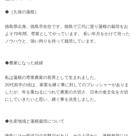
◆［久保の蓮根］

徳島県出身。徳島市在住です。徳島で三代に渡り蓮根の栽培をお
よそ70年間、専業としてやっています。 長い年月をかけて培った
ノウハウと、強い拘りを持って栽培しています。

◆農家になった経緯 

私は蓮根の専業農家の長男として生まれました。 

20代前半の頃は、家業を継ぐ事に対してのプレッシャーがありま
したが、年を重ねるにつれて農業の大切さ、日本の食文化を大切
にしていきたいと思い、継ぐ事を決意しました。

◆生産地域と蓮根栽培について 

徳島には一級河川の吉野川があり、その上流から、蓮根栽培には