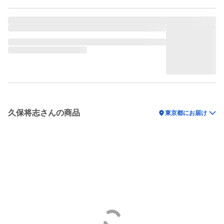
久保将志さんの商品
location_on
東京都にお届け