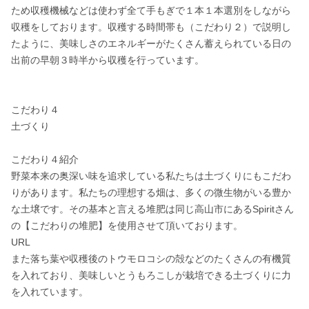
ため収穫機械などは使わず全て手もぎで１本１本選別をしながら
収穫をしております。収穫する時間帯も（こだわり２）で説明し
たように、美味しさのエネルギーがたくさん蓄えられている日の
出前の早朝３時半から収穫を行っています。

こだわり４

土づくり

こだわり４紹介

野菜本来の奥深い味を追求している私たちは土づくりにもこだわ
りがあります。私たちの理想する畑は、多くの微生物がいる豊か
な土壌です。その基本と言える堆肥は同じ高山市にあるSpiritさん
の【こだわりの堆肥】を使用させて頂いております。

URL

また落ち葉や収穫後のトウモロコシの殻などのたくさんの有機質
を入れており、美味しいとうもろこしが栽培できる土づくりに力