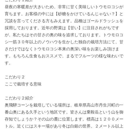
昼夜の寒暖差が大きいため、非常に甘く美味しいトウモロコシが
育ちます。お客様の中には【砂糖をかけているんじゃない？】と
冗談を言ってくださる方もみえます。品種はゴールドラッシュを
採用しております。近年の野菜は【甘い】に注目されがちです
が、私たちはその甘さの奥の味を追求しております。トウモロコ
シ一筋３０年以上のノウハウを生かした独自の栽培方法にて、甘
さだけではなくトウモロコシ本来の奥深い味をお楽しみ頂けま
す。もちろん生食もおススメで、まるでフルーツの様な味わいで
す。

こだわり２

ここで栽培する意味

こだわり２紹介

奥飛騨コーンを栽培している場所は、岐阜県高山市丹生川町の一
番山奥にある久手という地区です。皆さんは乗鞍岳という山を御
存知でしょうか？その山の麓に位置します。標高は１２００メー
トル。近くにはスキー場があり冬は白銀の世界。２メートル以上