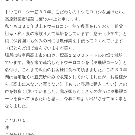
トウモロコシ一筋３０年。こだわりのトウモロコシを届けたい。

高原野菜市場菜っ葉°の村上と申します。

私たちは３０年以上トウモロコシ一筋で農業をしており、祖父・
祖母・私・妻の家族４人で栽培をしています。息子（小学生）と
娘（保育園）も休みの日には農作業を手伝って？くれています
（ほとんど畑で遊んでいますが笑）。

場所は岐阜県高山市の山奥。標高１２００メートルの畑で栽培し
ています。我が家で栽培したトウモロコシを【奥飛騨コーン】と
名付け、これまで沢山のお客様に食べて頂きました。この３０年
間は自宅近くの直売所のみで販売をしておりましたが、お客様か
ら【高山に来ないと買えない】【もっと容易に購入したい】との
声を数多く頂いていました。我が家もたくさんの方々に奥飛騨コ
ーンを食べて頂きたいと思い、令和２年より出品させて頂く事と
なりました。

こだわり１

味

こだわり１紹介
