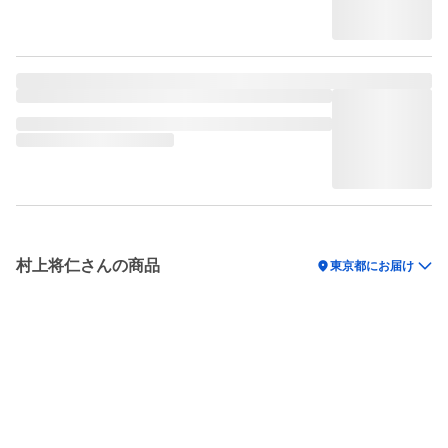
村上将仁さんの商品
location_on
東京都にお届け