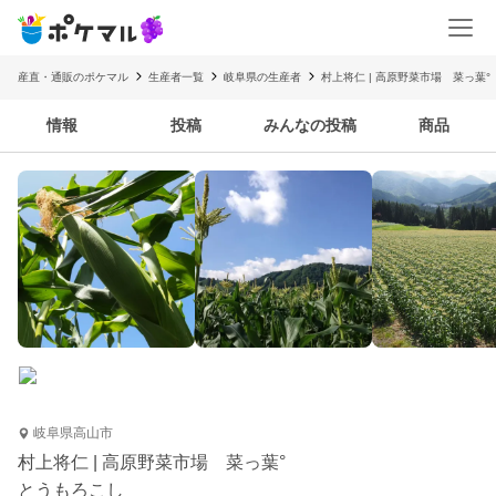
産直・通販のポケマル
生産者一覧
岐阜県の生産者
村上将仁 | 高原野菜市場 菜っ葉°
情報
投稿
みんなの投稿
商品
岐阜県高山市
村上将仁 | 高原野菜市場 菜っ葉°
とうもろこし