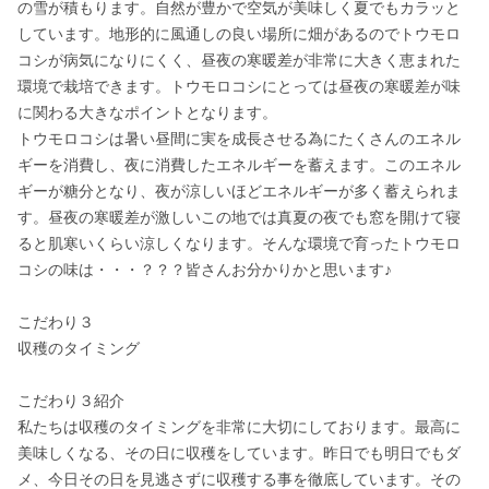
の雪が積もります。自然が豊かで空気が美味しく夏でもカラッと
しています。地形的に風通しの良い場所に畑があるのでトウモロ
コシが病気になりにくく、昼夜の寒暖差が非常に大きく恵まれた
環境で栽培できます。トウモロコシにとっては昼夜の寒暖差が味
に関わる大きなポイントとなります。

トウモロコシは暑い昼間に実を成長させる為にたくさんのエネル
ギーを消費し、夜に消費したエネルギーを蓄えます。このエネル
ギーが糖分となり、夜が涼しいほどエネルギーが多く蓄えられま
す。昼夜の寒暖差が激しいこの地では真夏の夜でも窓を開けて寝
ると肌寒いくらい涼しくなります。そんな環境で育ったトウモロ
コシの味は・・・？？？皆さんお分かりかと思います♪

こだわり３

収穫のタイミング

こだわり３紹介

私たちは収穫のタイミングを非常に大切にしております。最高に
美味しくなる、その日に収穫をしています。昨日でも明日でもダ
メ、今日その日を見逃さずに収穫する事を徹底しています。その