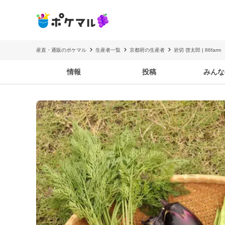
産直・通販のポケマル
生産者一覧
京都府の生産者
岩切 啓太郎 | 86farm
情報
投稿
みんな