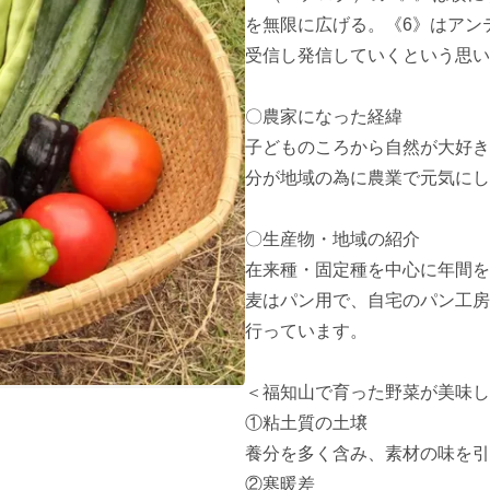
を無限に広げる。《6》はアン
受信し発信していくという思い
〇農家になった経緯

子どものころから自然が大好き
分が地域の為に農業で元気にし
〇生産物・地域の紹介

在来種・固定種を中心に年間を
麦はパン用で、自宅のパン工房
行っています。

＜福知山で育った野菜が美味し
①粘土質の土壌

養分を多く含み、素材の味を引
②寒暖差
