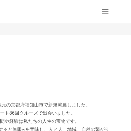
年に地元の京都府福知山市で新規就農しました。

ート86回クルーズで出会いました。

間や経験は私たちの人生の宝物です。

にすると無限∞を意味し、人と人、地域、自然の繋がり