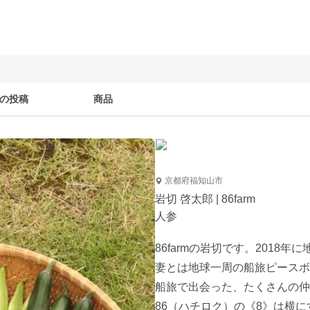
の投稿
商品
京都府福知山市
岩切 啓太郎 | 86farm
人参
86farmの岩切です。2018
妻とは地球一周の船旅ピースボ
船旅で出会った、たくさんの仲
86（ハチロク）の《8》は横