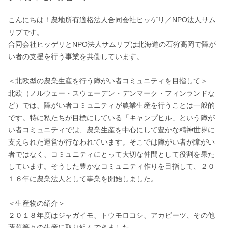
こんにちは！農地所有適格法人合同会社ヒッゲリ／NPO法人サム
リブです。

合同会社ヒッゲリとNPO法人サムリブは北海道の石狩高岡で障が
い者の支援を行う事業を共働しています。

＜北欧型の農業生産を行う障がい者コミュニティを目指して＞

北欧（ノルウェー・スウェーデン・デンマーク・フィンランドな
ど）では、障がい者コミュニティが農業生産を行うことは一般的
です。特に私たちが目標にしている「キャンプヒル」という障が
い者コミュニティでは、農業生産を中心にして豊かな精神世界に
支えられた運営が行なわれています。そこでは障がい者が障がい
者ではなく、コミュニティにとって大切な仲間として役割を果た
しています。そうした豊かなコミュニティ作りを目指して、２０
１６年に農業法人として事業を開始しました。

＜生産物の紹介＞

２０１８年度はジャガイモ、トウモロコシ、アカビーツ、その他
蔬菜等々の生産に取り組んできました。
