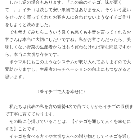
　しかし逆の場合もあります。「この前のイチゴ、味が薄く
て…。」イチゴは決して安い果物ではありません。そういう思い
をせっかく買ってくれたお客さんに合わせないようなイチゴ作り
をしようと決めました。

　でも考えてみたらこういう良くも悪くも本音を言ってくれるお
客さんは本当に大切にしたいですね。私がお客さんだったら、美
味しくない野菜の生産者からはもう買わなければ済む問題ですか
ら。本当に大切な存在です。

　ポケマルにもこのようなシステムが取り入れてありますので大
変助かりますし、生産者のモチベーションの向上にもつながると
思います。

　　　　　　　〈🍓イチゴで人を幸せに〉

　私たちは代表の私を含め総勢4名で苗づくりからイチゴの収穫ま
で丁寧に育てております。

　その時に心掛けていることは、【イチゴを通して人々を幸せに
する】ことです。

　イチゴを食べる方々や大切な人への贈り物としてイチゴを通し