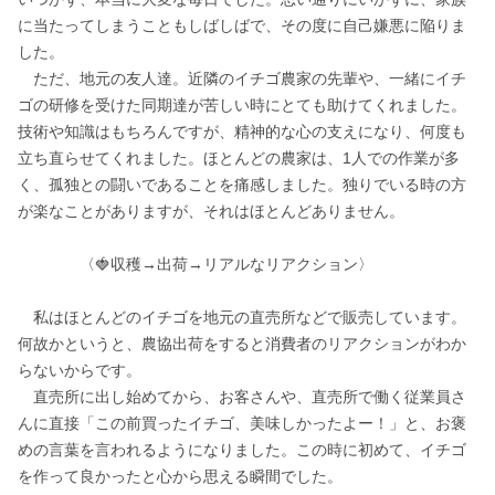
に当たってしまうこともしばしばで、その度に自己嫌悪に陥りま
した。

　ただ、地元の友人達。近隣のイチゴ農家の先輩や、一緒にイチ
ゴの研修を受けた同期達が苦しい時にとても助けてくれました。
技術や知識はもちろんですが、精神的な心の支えになり、何度も
立ち直らせてくれました。ほとんどの農家は、1人での作業が多
く、孤独との闘いであることを痛感しました。独りでいる時の方
が楽なことがありますが、それはほとんどありません。

　　　　〈🍓収穫→出荷→リアルなリアクション〉

　私はほとんどのイチゴを地元の直売所などで販売しています。
何故かというと、農協出荷をすると消費者のリアクションがわか
らないからです。

　直売所に出し始めてから、お客さんや、直売所で働く従業員さ
んに直接「この前買ったイチゴ、美味しかったよー！」と、お褒
めの言葉を言われるようになりました。この時に初めて、イチゴ
を作って良かったと心から思える瞬間でした。
