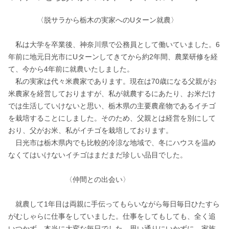
　　　　〈脱サラから栃木の実家へのUターン就農〉

　私は大学を卒業後、神奈川県で公務員として働いていました。6
年前に地元日光市にUターンしてきてから約2年間、農業研修を経
て、今から4年前に就農いたしました。

　私の実家は代々米農家であります。現在は70歳になる父親がお
米農家を経営しておりますが、私が就農するにあたり、お米だけ
では生活していけないと思い、栃木県の主要農産物であるイチゴ
を栽培することにしました。そのため、父親とは経営を別にして
おり、父がお米、私がイチゴを栽培しております。

　日光市は栃木県内でも比較的冷涼な地域で、冬にハウスを温め
なくてはいけないイチゴはまだまだ珍しい品目でした。

　　　　　　　　〈仲間との出会い〉

　就農して1年目は両親に手伝ってもらいながら毎日毎日ひたすら
がむしゃらに仕事をしていました。仕事をしてもしても、全く追
いつかず、本当に大変な毎日でした。思い通りにいかずに、家族