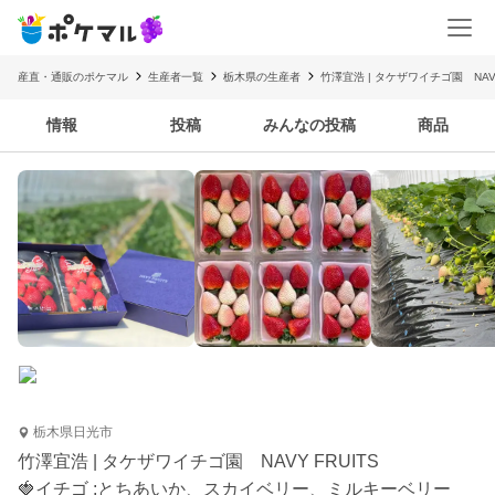
産直・通販のポケマル
生産者一覧
栃木県の生産者
竹澤宜浩 | タケザワイチゴ園 NAVY
情報
投稿
みんなの投稿
商品
栃木県日光市
竹澤宜浩 | タケザワイチゴ園 NAVY FRUITS
🍓イチゴ :とちあいか、スカイベリー、ミルキーベリー