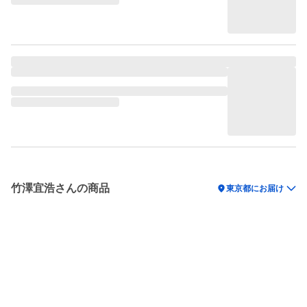
竹澤宜浩さんの商品
location_on
東京都にお届け