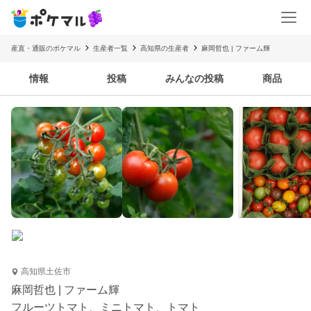
産直・通販のポケマル
生産者一覧
高知県の生産者
麻岡哲也 | ファーム輝
情報
投稿
みんなの投稿
商品
高知県土佐市
麻岡哲也 | ファーム輝
フルーツトマト、ミニトマト、トマト