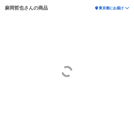
麻岡哲也さんの商品
location_on
東京都にお届け