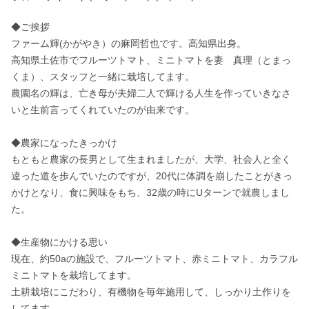
◆ご挨拶

ファーム輝(かがやき）の麻岡哲也です。高知県出身。

高知県土佐市でフルーツトマト、ミニトマトを妻　真理（とまっ
くま）、スタッフと一緒に栽培してます。

農園名の輝は、亡き母が夫婦二人で輝ける人生を作っていきなさ
いと生前言ってくれていたのが由来です。

◆農家になったきっかけ

もともと農家の長男として生まれましたが、大学、社会人と全く
違った道を歩んでいたのですが、20代に体調を崩したことがきっ
かけとなり、食に興味をもち、32歳の時にUターンで就農しまし
た。

◆生産物にかける思い

現在、約50aの施設で、フルーツトマト、赤ミニトマト、カラフル
ミニトマトを栽培してます。

土耕栽培にこだわり、有機物を毎年施用して、しっかり土作りを
してます。
