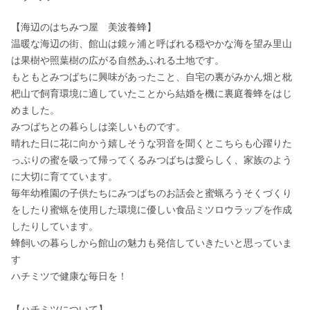
【海辺のはちみつ屋　美波養蜂】

温暖な海辺の街、館山は鏡ヶ浦と呼ばれる穏やかな海を望み里山
は果樹や照葉樹の広がる自然あふれる土地です。

もともとみつばちに興味があったこと、自宅の裏がみかん畑と枇
杷山で飼育環境に適していたことから結婚を機に裏庭養蜂をはじ
めました。

みつばちとの暮らしは楽しいものです。

晴れた日に花に向かう嬉しそうな羽音を聞くとこちらも心躍りた
っぷりの蜜を吸って帰ってくるみつばちは愛らしく、家族のよう
に大切に育てています。

毎年幼稚園の子供たちにみつばちのお話会と蜜蝋ろうそくづくり
をしたり蜜蝋を使用した環境に優しい食品ミツロウラップを作成
したりしています。

蜂飼いの暮らしから館山の魅力も発信していきたいと思っていま
す

ハチミツで健康な毎日を！

【ハチミツについて】
