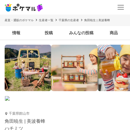
産直・通販のポケマル
生産者一覧
千葉県の生産者
角田暁生 | 美波養蜂
情報
投稿
みんなの投稿
商品
千葉県館山市
角田暁生 | 美波養蜂
ハチミツ