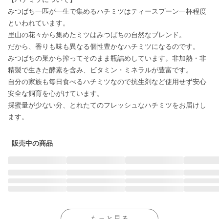
みつばち一匹が一生で集めるハチミツはティースプーン一杯程度
といわれています。

里山の花々から集めたミツはみつばちの自然なブレンド。

だから、香りも味も異なる個性豊かなハチミツになるのです。

みつばちの巣から搾ってそのまま瓶詰めしています。非加熱・非
精製で生きた酵素を含み、ビタミン・ミネラルが豊富です。

自分の家族も毎日食べるハチミツなので抗生剤など使用せず安心
安全な飼育を心がけています。

採蜜量が少ない分、とれたてのフレッシュなハチミツをお届けし
販売中の商品
もっと見る