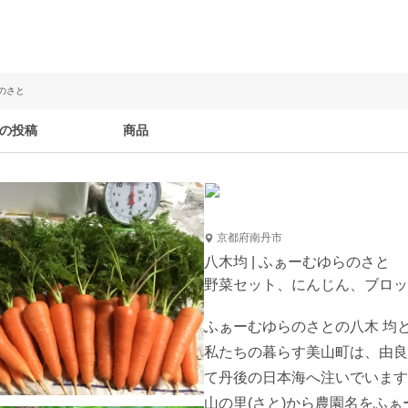
らのさと
の投稿
商品
京都府南丹市
八木均 | ふぁーむゆらのさと
野菜セット、にんじん、ブロッ
ふぁーむゆらのさとの八木 均
私たちの暮らす美山町は、由良
て丹後の日本海へ注いでいます
山の里(さと)から農園名をふぁ