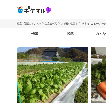
産直・通販のポケマル
生産者一覧
京都府の生産者
八木均 | ふぁーむゆ
情報
投稿
みんな