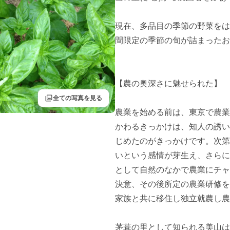
現在、多品目の季節の野菜をは
間限定の季節の旬が詰まったお
【農の奥深さに魅せられた】

filter
全ての写真を見る
農業を始める前は、東京で農業
かわるきっかけは、知人の誘い
じめたのがきっかけです。次第
いという感情が芽生え、さらに
として自然のなかで農業にチャ
決意、その後所定の農業研修を
家族と共に移住し独立就農し農
茅葺の里として知られる美山は