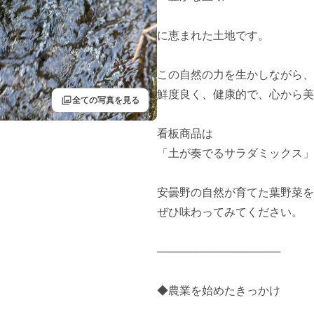
に恵まれた土地です。

この自然の力を生かしながら、

鮮度良く、健康的で、心から美
filter
全ての写真を見る
看板商品は

「土が奏でるサラダミックス」

安曇野の自然が育てた葉野菜を

ぜひ味わってみてください。

────────────────

◆農業を始めたきっかけ
