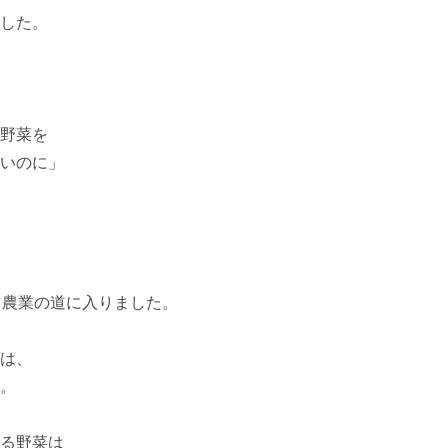
した。

野菜を

いのに」

農業の道に入りました。

は、

。

る野菜は
