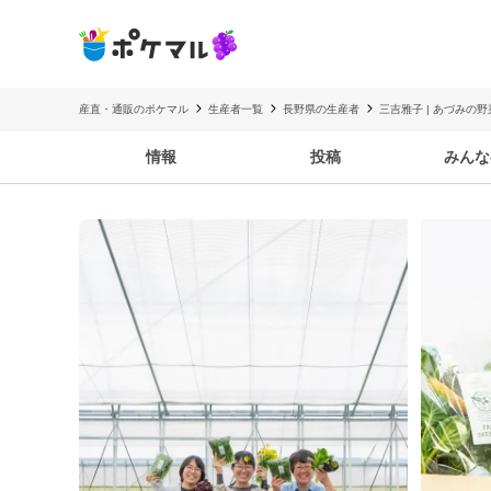
産直・通販のポケマル
生産者一覧
長野県の生産者
三吉雅子 | あづみの
情報
投稿
みんな