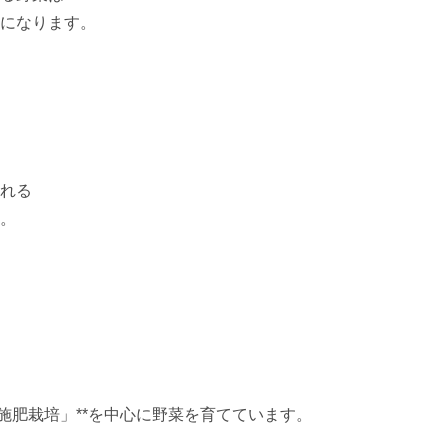
になります。

れる

。

施肥栽培」**を中心に野菜を育てています。
