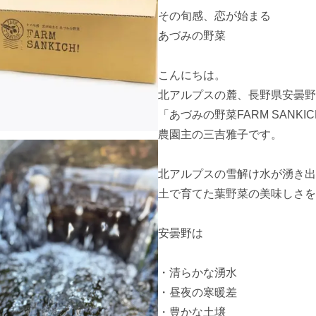
その旬感、恋が始まる

あづみの野菜

こんにちは。

北アルプスの麓、長野県安曇野
「あづみの野菜FARM SANKIC
農園主の三吉雅子です。

北アルプスの雪解け水が湧き出
土で育てた葉野菜の美味しさを
安曇野は

・清らかな湧水

・昼夜の寒暖差

・豊かな土壌
