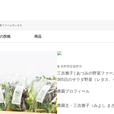
野菜ファームサンキチ
の投稿
商品
長野県安曇野市
三吉雅子 | あづみの野菜ファ
365日のサラダ野菜（レタス
農園プロフィール

農園主・三吉雅子（みよし まさ