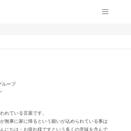
産グループ
ン
われている言葉です。

が無事に家に帰るという願いが込められている事は
んにちは・お疲れ様ですという多くの意味を含んで