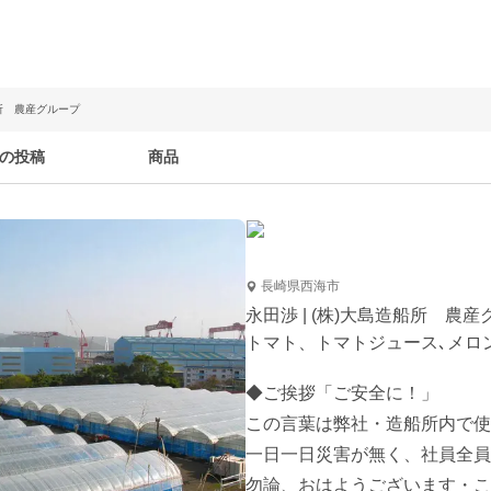
船所 農産グループ
の投稿
商品
長崎県西海市
永田渉 | (株)大島造船所 農
トマト、トマトジュース､メロ
◆ご挨拶「ご安全に！」

この言葉は弊社・造船所内で使
一日一日災害が無く、社員全員
勿論、おはようございます・こ