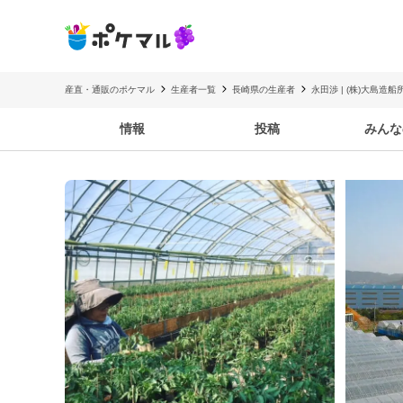
産直・通販のポケマル
生産者一覧
長崎県の生産者
永田渉 | (株)大島造
情報
投稿
みんな