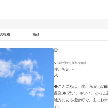
の投稿
商品
福島県東白川郡棚倉町
佐川智紀 | -
米
◆こんにちは、佐川 智紀 (27歳)
農業3K(汚い、キツイ、かっ
地方にある棚倉町で、主にお米
す。 
