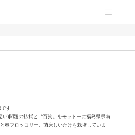
です

こ悪い)問題の払拭と〝百笑〟をモットーに福島県県南
と春ブロッコリー、菌床しいたけを栽培していま