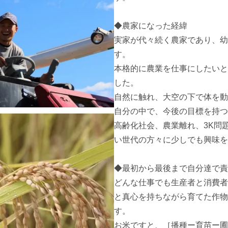
◆農家になった経緯

実家が代々続く農家であり、幼
す。 

本格的に農業を仕事にしたいと
した。 

自然に触れ、大空の下で体を動
自分の中で、今後の目標を持つこ
高齢化社会、農業離れ、3K問
い世代の方々に少しでも興味を
◆最初から最後まで自分達で責
どんな仕事でも生産者と消費者
と真心を持ちながら育てた作物
す。 

お米ですと、［播種ー育苗ー圃