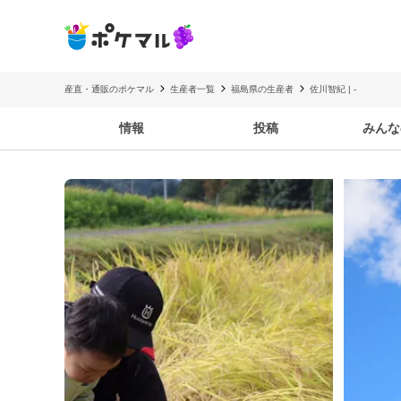
産直・通販のポケマル
生産者一覧
福島県の生産者
佐川智紀 | -
情報
投稿
みんな