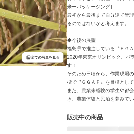
米ーパッケージング］ 

最初から最後まで自分達で管理
るのではないかと考えます。 

◆今後の展望

福島県で推進している〝ＦＧＡＰ
2020年東京オリンピック、
filter
全ての写真を見る
す！ 

そのため日頃から、作業現場の
標で〝ＧＧＡＰ〟を目標として
また、農業未経験の学生や都会
き、農業体験と民泊を夢みてい
販売中の商品