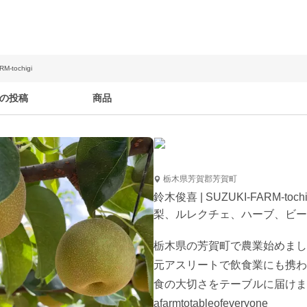
M-tochigi
の投稿
商品
栃木県芳賀郡芳賀町
鈴木俊喜 | SUZUKI-FARM-tochi
梨、ルレクチェ、ハーブ、ビー
栃木県の芳賀町で農業始めまし
元アスリートで飲食業にも携わ
食の大切さをテーブルに届けま
afarmtotableofeveryone