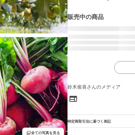
販売中の商品
鈴木俊喜さんのメディア
特定商取引法に基づく表記
filter
全ての写真を見る