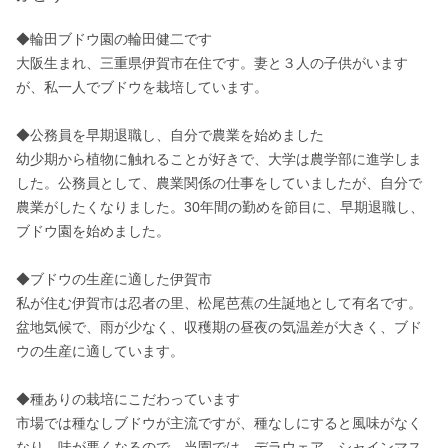
◆輪田ブドウ園の輪田健二です

大阪生まれ、三重県伊賀市在住です。妻と３人の子供がいます
が、私一人でブドウを栽培しています。

◆公務員を早期退職し、自分で農業を始めました

幼少期から植物に触れることが好きで、大学は農学部に進学しま
した。公務員として、農業関係の仕事をしていましたが、自分で
農業がしたくなりました。30年間の勤めを節目に、早期退職し、
ブドウ園を始めました。

◆ブドウの生産に適した伊賀市

私が住む伊賀市は忍者の里、松尾芭蕉の生誕地として有名です。
盆地気候で、雨が少なく、収穫期の昼夜の気温差が大きく、ブド
ウの生産に適しています。

◆種ありの栽培にこだわっています

市場では種なしブドウが主流ですが、種なしにすると風味がなく
なり、味が悪くなるので、当園では、デラウェア、シャインマス