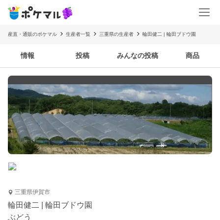
産直・通販のポケマル
生産者一覧
三重県の生産者
輪田健二 | 輪田ブドウ園
情報
投稿
みんなの投稿
商品
三重県伊賀市
輪田健二 | 輪田ブドウ園
ぶどう