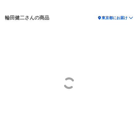
輪田健二さんの商品
location_on
東京都にお届け