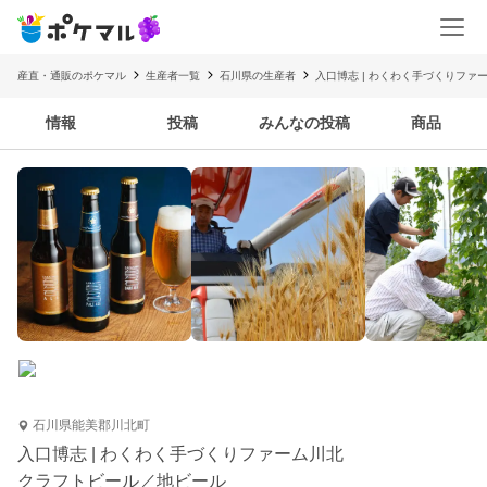
産直・通販のポケマル
生産者一覧
石川県の生産者
入口博志 | わくわく手づくりファ
情報
投稿
みんなの投稿
商品
石川県能美郡川北町
入口博志 | わくわく手づくりファーム川北
クラフトビール／地ビール