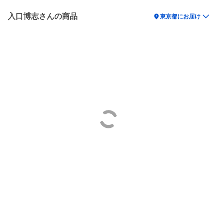
入口博志さんの商品
location_on
東京都にお届け