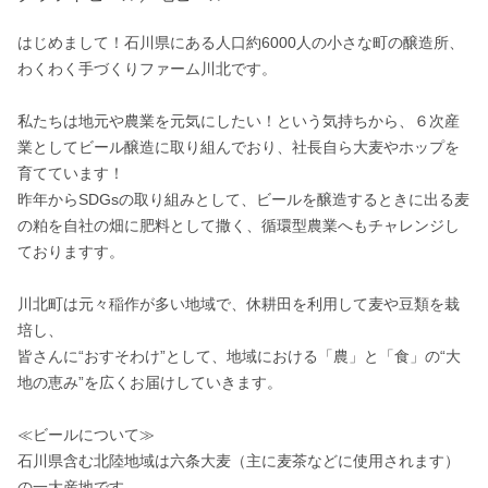
はじめまして！石川県にある人口約6000人の小さな町の醸造所、
わくわく手づくりファーム川北です。

私たちは地元や農業を元気にしたい！という気持ちから、６次産
業としてビール醸造に取り組んでおり、社長自ら大麦やホップを
育てています！

昨年からSDGsの取り組みとして、ビールを醸造するときに出る麦
の粕を自社の畑に肥料として撒く、循環型農業へもチャレンジし
ておりますす。

川北町は元々稲作が多い地域で、休耕田を利用して麦や豆類を栽
培し、

皆さんに“おすそわけ”として、地域における「農」と「食」の“大
地の恵み”を広くお届けしていきます。

≪ビールについて≫

石川県含む北陸地域は六条大麦（主に麦茶などに使用されます）
の一大産地です。
