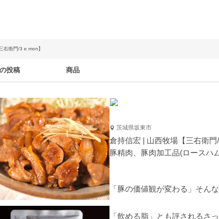
右衛門/3 e mon】
の投稿
商品
茨城県坂東市
倉持信宏 | 山西牧場【三右衛門/3
豚精肉、豚肉加工品(ロースハム
「豚の価値観が変わる」そんな
「飲める脂」とも評されるさっ