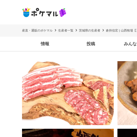
産直・通販のポケマル
生産者一覧
茨城県の生産者
倉持信宏 | 山西牧場【三
情報
投稿
みんな