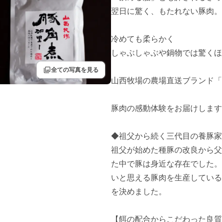
翌日に驚く、もたれない豚肉。

冷めても柔らかく

しゃぶしゃぶや鍋物では驚くほ
filter
全ての写真を見る
山西牧場の農場直送ブランド「三右衛
豚肉の感動体験をお届けします
◆祖父から続く三代目の養豚家
祖父が始めた種豚の改良から父
た中で豚は身近な存在でした。
いと思える豚肉を生産している
を決めました。

【餌の配合からこだわった良質