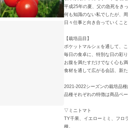
平成25年の夏、父の急死をき
何も知識のない私でしたが、周
日々仕事と向き合っていくこと
【栽培品目】

ポケットマルシェを通して、こ
毎日の食卓に、特別な日の彩り
お腹を満たすだけでなく心も満
食材を通して広がる会話、新た
2021-2022シーズンの栽培品
品種それぞれの特徴は商品ペー
▽ミニトマト

TY千果、イエローミミ、フロ
種。
