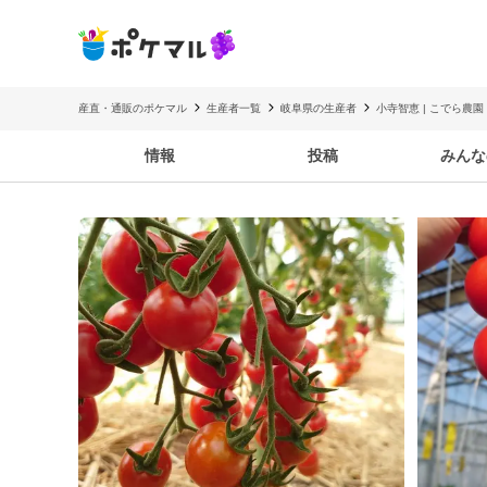
産直・通販のポケマル
生産者一覧
岐阜県の生産者
小寺智恵 | こでら農園
情報
投稿
みんな