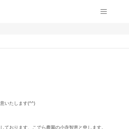
たします(^^)

しております、こでら農園の小寺智恵と申します。
