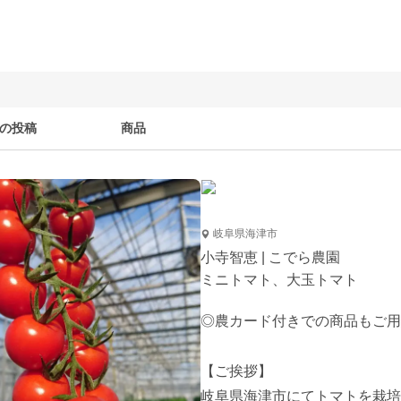
の投稿
商品
岐阜県海津市
小寺智恵 | こでら農園
ミニトマト、大玉トマト
◎農カード付きでの商品もご用意い
【ご挨拶】

岐阜県海津市にてトマトを栽培