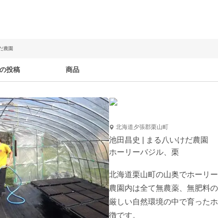
けだ農園
の投稿
商品
北海道夕張郡栗山町
池田昌史 | まる八いけだ農園
ホーリーバジル、栗
北海道栗山町の山奥でホーリー
農園内は全て無農薬、無肥料の
厳しい自然環境の中で育ったホ
徴です。
