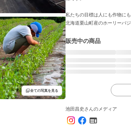
私たちの目標は人にも作物にも
北海道栗山町産のホーリーバジ
販売中の商品
filter
全ての写真を見る
池田昌史さんのメディア