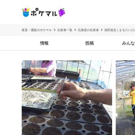
産直・通販のポケマル
生産者一覧
北海道の生産者
池田昌史 | まる八い
情報
投稿
みんな