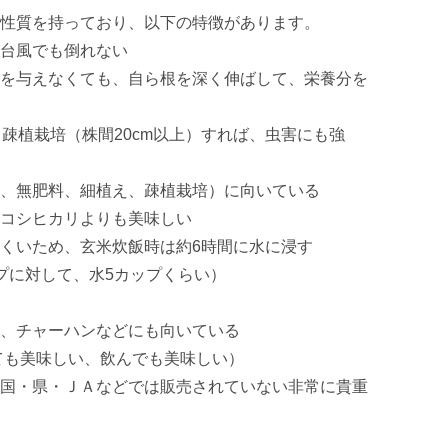
性質を持っており、以下の特徴があります。 

風でも倒れない 

を与えなくても、自ら根を深く伸ばして、栄養分を
、疎植栽培（株間20cm以上）すれば、虫害にも強
、無肥料、細植え、疎植栽培）に向いている 

コシヒカリよりも美味しい 

くいため、玄米炊飯時は約6時間に水に浸す 

に対して、水5カップくらい） 

、チャーハンなどにも向いている 

も美味しい、飲んでも美味しい） 

国・県・ＪＡなどでは販売されていない非常に貴重