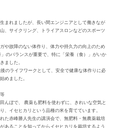
生まれましたが、長い間エンジニアとして働きなが
山、サイクリング、トライアスロンなどのスポーツ
ガや故障のない体作り、体力や持久力の向上のため
養」のバランスが重要で、特に「栄養（食）」がいか
ました。 

職後のライフワークとして、安全で健康な体作りに必
始めました。

等

田んぼで、 農薬も肥料を使わずに、きれいな空気と
り、イセヒカリという品種の米を育てています。 

れた赤峰勝人先生の講演会で、無肥料・無農薬栽培
があることを知ってからイセヒカリを栽培するよう