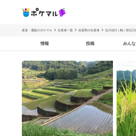
産直・通販のポケマル
生産者一覧
佐賀県の生産者
北川信行 | 鶴ノ原北川
情報
投稿
みんな