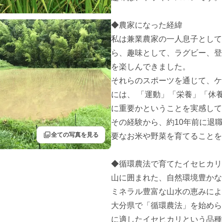
◆農家になった経緯

私は兼業農家の一人息子として
ら、趣味として、ラグビー、登
を楽しんできました。 

それらのスポーツを通じて、ケ
には、 「運動」「栄養」「休
に重要かということを実感してき
その経験から、約10年前に退
filter
全ての写真を見る
要なお米や野菜を育てることを
◆循環農法で育てたイセヒカリ
山に囲まれた、自然環境豊かな
ミネラル豊富な山水の恵みによ
大分県で「循環農法」を始めら
に適したイセヒカリという品種