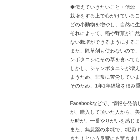
◆伝えていきたいこと・信念

栽培をする上で心がけているこ
どの小動物を増やし、自然に生
それによって、稲や野菜が自然
ない栽培ができるようにすること
また、除草剤も使わないので、
ンボタニシにその草を食べても
しかし、ジャンボタニシが増え
まうため、非常に苦労しています
そのため、1年1年経験を積み
Facebookなどで、情報を
が、購入して頂いた人から、美
た時が、一番やりがいを感じます
また、無農薬の米糠で、糠漬け
きた！という反響にも驚きまし