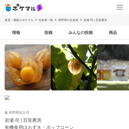
産直・通販のポケマル
生産者一覧
長野県の生産者
岩瀬 司 | 百笑農房
情報
投稿
みんなの投稿
商品
長野県佐久市
岩瀬 司 | 百笑農房
有機食用ほおずき・ポップコーン