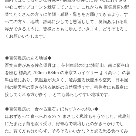
中心にポップコーンを栽培しています。これからも 百笑農房の野
菜でたくさんの方々に笑顔・感動・驚きをお届けできるよう、す
べての方々、地域、故郷に少しでも恩返しして、笑顔あふれる世
界ができるように、皆様とともに歩んでいきます。どうぞよろし
くお願いいたします。

◆百笑農房のある地域◆

百笑農房がある佐久望月は 、信州東部の北に浅間⼭、南に蓼科⼭
を臨む 標高約 700m（634m の東京スカイツリー より高い ）の蓼
科⼭麓にあり、気温差が大きく、澄み渡る伏流⽔や空気、日本屈
指の晴天率の高さを誇る絶好の⾃然環境です。移住者にも親身に
接してくれる方が多く 、とても暮らしやすい地域です。

◆百笑農房の「食べる宝石」ほおずきへの想い◆

ほおずきって食べられるの ？ まさしく私達もそうでした。就農前
にたまたま苗を譲り受け、好奇心で栽培したのがきっかけでし
た。育て方も分からず、そろそろいいかな？と恐る恐る食べてみ