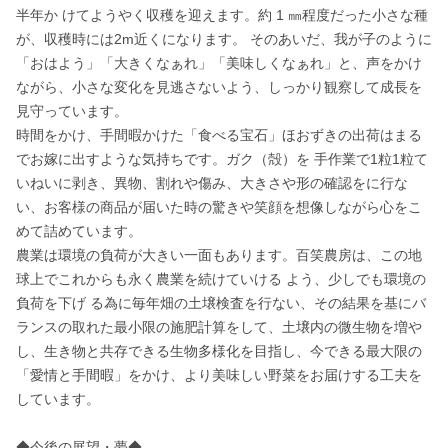
半年か けてようやく収穫を迎えます。約 1 ㎜程度だった小さな種
が、収穫時には2m近くになります。 そのあいだ、我が子のように
「おはよう」「大きくなぁれ」「美味しくなぁれ」と、声をかけ
ながら、小さな変化を見逃さないよう、しっかり観察して成長を
見守っています。

時間をかけ、⼿間暇かけた「食べる宝石」ほおずきの出荷はまる
でお嫁に出すような気持ちです。ガク（殻）を ⼿作業で1粒1粒て
いねいに剥き、異物、割れや傷み、大きさや形の確認をに行な
い、お客様の商品が届いた時の驚きや笑顔を想像しながら心をこ
めて詰めています。

農業は環境の負荷が大きい一面もあります。百笑農房は、この地
球上でこれからも永く農業を続けていける よう、少しでも環境の
負荷を下げ る為に毎年畑の⼟壌検査を行ない、その結果を基にバ
ランスの取れた最小限の施肥計算をして、⼟壌内の微生物を増や
し、生き物と共存できる生物多様化を目指し、今できる最大限の
「愛情と⼿間暇」をかけ、より美味しい野菜をお届けする工夫を
しています。

◆今後の展望・夢◆
