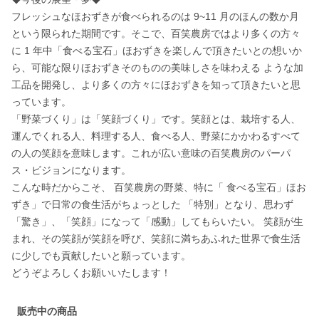
フレッシュなほおずきが食べられるのは 9~11 月のほんの数か月
という限られた期間です。そこで、百笑農房ではより多くの方々
に 1 年中「食べる宝石」ほおずきを楽しんで頂きたいとの想いか
ら、可能な限りほおずきそのものの美味しさを味わえる ような加
工品を開発し、より多くの方々にほおずきを知って頂きたいと思
っています。

「野菜づくり」は「笑顔づくり」です。笑顔とは、栽培する人、
運んでくれる人、料理する人、食べる人、野菜にかかわるすべて
の人の笑顔を意味します。これが広い意味の百笑農房のパーパ
ス・ビジョンになります。

こんな時だからこそ、 百笑農房の野菜、特に「 食べる宝石」ほお
ずき」で日常の食生活がちょっとした 「特別」となり、思わず
「驚き」、「笑顔」になって「感動」してもらいたい。 笑顔が生
まれ、その笑顔が笑顔を呼び、笑顔に満ちあふれた世界で食生活
に少しでも貢献したいと願っています。

販売中の商品