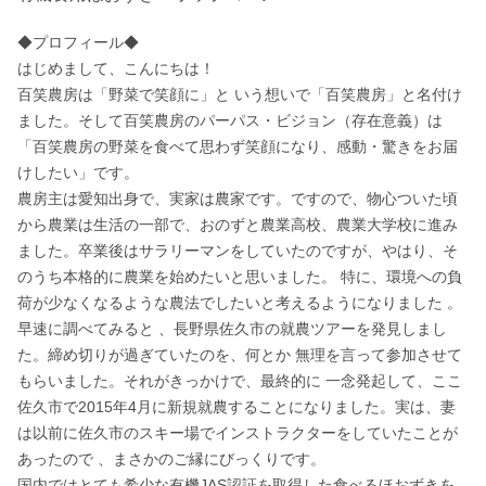
◆プロフィール◆

はじめまして、こんにちは！

百笑農房は「野菜で笑顔に」と いう想いで「百笑農房」と名付け
ました。そして百笑農房のパーパス・ビジョン（存在意義）は
「百笑農房の野菜を食べて思わず笑顔になり、感動・驚きをお届
けしたい」です。

農房主は愛知出身で、実家は農家です。ですので、物心ついた頃
から農業は生活の一部で、おのずと農業高校、農業大学校に進み
ました。卒業後はサラリーマンをしていたのですが、やはり、そ
のうち本格的に農業を始めたいと思いました。 特に、環境への負
荷が少なくなるような農法でしたいと考えるようになりました 。
早速に調べてみると 、長野県佐久市の就農ツアーを発見しまし
た。締め切りが過ぎていたのを、何とか 無理を言って参加させて
もらいました。それがきっかけで、最終的に 一念発起して、ここ
佐久市で2015年4月に新規就農することになりました。実は、妻
は以前に佐久市のスキー場でインストラクターをしていたことが
あったので 、まさかのご縁にびっくりです。

国内ではとても希少な有機JAS認証を取得した食べるほおずきを