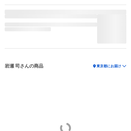
岩瀬 司さんの商品
location_on
東京都にお届け