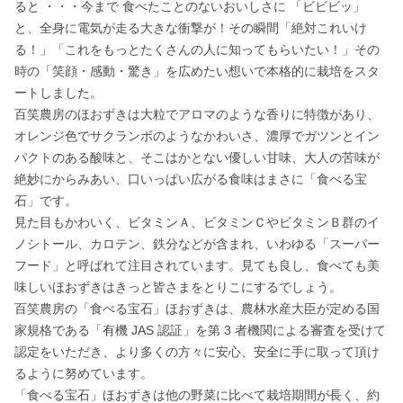
ると ・・・今まで 食べたことのないおいしさに 「ビビビッ」
と、全身に電気が走る大きな衝撃が！その瞬間「絶対これいけ
る！」「これをもっとたくさんの人に知ってもらいたい！」その
時の「笑顔・感動・驚き」を広めたい想いで本格的に栽培をスタ
ートしました。

百笑農房のほおずきは大粒でアロマのような香りに特徴があり、
オレンジ色でサクランボのようなかわいさ、濃厚でガツンとイン
パクトのある酸味と、そこはかとない優しい甘味、大人の苦味が
絶妙にからみあい、口いっぱい広がる食味はまさに「食べる宝
石」です。

見た目もかわいく、ビタミンＡ、ビタミンＣやビタミンＢ群のイ
ノシトール、カロテン、鉄分などが含まれ、いわゆる「スーパー
フード」と呼ばれて注目されています。見ても良し、食べても美
味しいほおずきはきっと皆さまをとりこにするでしょう。

百笑農房の「食べる宝石」ほおずきは、農林⽔産大臣が定める国
家規格である「有機 JAS 認証」を第 3 者機関による審査を受けて
認定をいただき、より多くの方々に安心、安全に⼿に取って頂け
るように努めています。

「食べる宝石」ほおずきは他の野菜に比べて栽培期間が長く、約