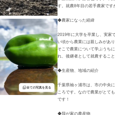
す。就農8年目の若手農家です
◆農家になった経緯

2019年に大学を卒業し、実
い頃から農業には親しみがあり
そこで農業について学ぶうちに
れ、後継者として就農すること
◆生産物、地域の紹介

千葉県袖ヶ浦市は、市の中央に
filter
全ての写真を見る
ころです。なので農業がとても
です！

◆我が家の農産物
