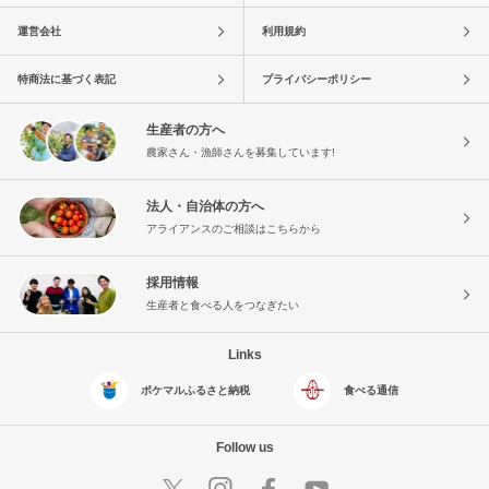
運営会社
利用規約
特商法に基づく表記
プライバシーポリシー
生産者の方へ
農家さん・漁師さんを募集しています!
法人・自治体の方へ
アライアンスのご相談はこちらから
採用情報
生産者と食べる人をつなぎたい
Links
ポケマルふるさと納税
食べる通信
Follow us