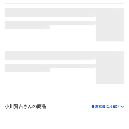
小川賢吉さんの商品
location_on
東京都にお届け