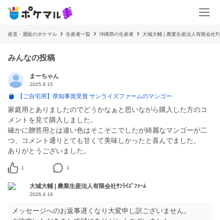
産直・通販のポケマル
生産者一覧
沖縄県の生産者
大城大輔 | 農業生産法人有限会社ｻﾝﾗｲ
みんなの投稿
まーちゃん
2025.8.15
【ご自宅用】県知事賞受賞 サンライズファームのマンゴー
家庭用とありましたのでどうかなぁと思いながら購入した方のコ
メントを見て購入しました。
確かに贈答用とは違い色はそこそこでしたが綺麗なマンゴーが二
つ、コメント通りとても甘くて美味しかったと喜んでました。
1
1
大城大輔 | 農業生産法人有限会社ｻﾝﾗｲｽﾞﾌｧｰﾑ
2026.4.16
メッセージへのお返事遅くなり大変申し訳ございません。