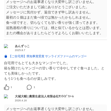
メッセージへのお返事遅くなり大変申し訳ございません。
ご注文いただきまして誠にありがとうございました。
メッセージに気付かず、返信できず申し訳ありません。
最初の１個はまだ食べ頃では無かったかもしれません。
食べ頃ですと、切らなくても甘い香りが強く漂ってきます。
追熟過程の香りについては、桃と似ているかなとは思います。
またの機会がありましたらどうぞよろしくお願いいたします。
あんずっこ
2025.8.7
【ご自宅用】県知事賞受賞 サンライズファームのマンゴー
自宅用でもとても大きなマンゴーでした。
箱を開けたらマンゴーの甘い香りで冷やしてすぐ食べました。と
ても美味しかったです。
もう1つも食べるのが楽しみです。
1
1
大城大輔 | 農業生産法人有限会社ｻﾝﾗｲｽﾞﾌｧｰﾑ
2026.4.16
メッセージへのお返事遅くなり大変申し訳ございません。