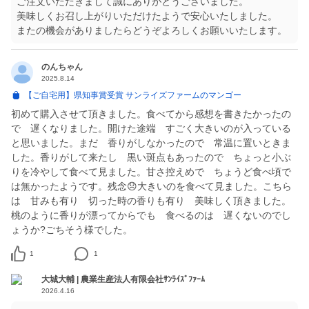
ご注文いただきまして誠にありがとうございました。
美味しくお召し上がりいただけたようで安心いたしました。
またの機会がありましたらどうぞよろしくお願いいたします。
のんちゃん
2025.8.14
【ご自宅用】県知事賞受賞 サンライズファームのマンゴー
初めて購入させて頂きました。食べてから感想を書きたかったの
で 遅くなりました。開けた途端 すごく大きいのが入っている
と思いました。まだ 香りがしなかったので 常温に置いときま
した。香りがして来たし 黒い斑点もあったので ちょっと小ぶ
りを冷やして食べて見ました。甘さ控えめで ちょうど食べ頃で
は無かったようです。残念😞大きいのを食べて見ました。こちら
は 甘みも有り 切った時の香りも有り 美味しく頂きました。
桃のように香りが漂ってからでも 食べるのは 遅くないのでし
ょうか?ごちそう様でした。
1
1
大城大輔 | 農業生産法人有限会社ｻﾝﾗｲｽﾞﾌｧｰﾑ
2026.4.16