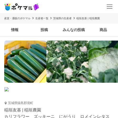
産直・通販のポケマル
生産者一覧
茨城県の生産者
稲垣友基 | 稲垣農園
情報
投稿
みんなの投稿
商品
茨城県猿島郡境町
稲垣友基 | 稲垣農園
カリフラワー ズッキーニ にがうり ロメインレタス