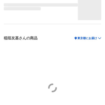
稲垣友基さんの商品
location_on
東京都にお届け