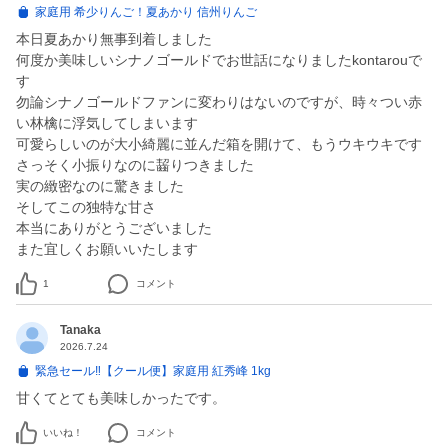
家庭用 希少りんご！夏あかり 信州りんご
本日夏あかり無事到着しました
何度か美味しいシナノゴールドでお世話になりましたkontarouで
す
勿論シナノゴールドファンに変わりはないのですが、時々つい赤
い林檎に浮気してしまいます
可愛らしいのが大小綺麗に並んだ箱を開けて、もうウキウキです
さっそく小振りなのに齧りつきました
実の緻密なのに驚きました
そしてこの独特な甘さ
本当にありがとうございました
また宜しくお願いいたします
1
コメント
Tanaka
2026.7.24
緊急セール‼️【クール便】家庭用 紅秀峰 1kg
甘くてとても美味しかったです。
いいね！
コメント