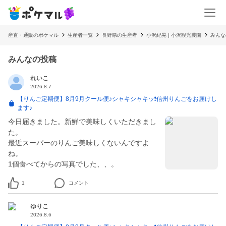
産直・通販のポケマル
生産者一覧
長野県の生産者
小沢紀晃 | 小沢観光農園
みんな
みんなの投稿
れいこ
2026.8.7
【りんご定期便】8月9月クール便♪シャキシャキッ❗️信州りんごをお届けし
ます♪
今日届きました。新鮮で美味しくいただきまし
た。
最近スーパーのりんご美味しくないんですよ
ね。
1個食べてからの写真でした、、。
1
コメント
ゆりこ
2026.8.6