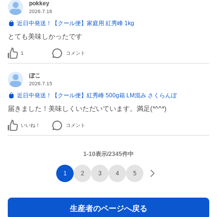
pokkey
2026.7.16
近日中発送！【クール便】家庭用 紅秀峰 1kg
とても美味しかったです
1
コメント
ぽこ
2026.7.15
近日中発送！【クール便】紅秀峰 500g箱 LM混み さくらんぼ
届きました！美味しくいただいています。満足(*^^*)
いいね！
コメント
1-10表示/2345件中
1
2
3
4
5
生産者のページへ戻る