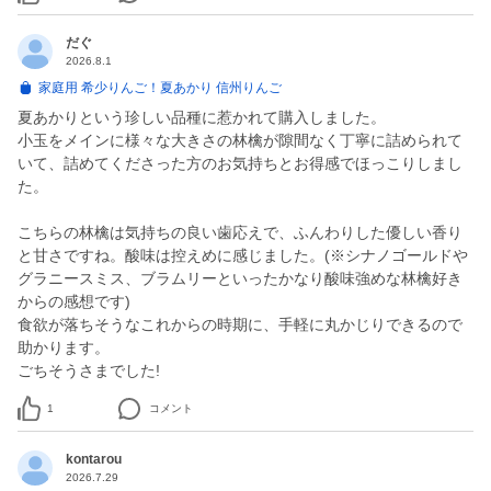
だぐ
2026.8.1
家庭用 希少りんご！夏あかり 信州りんご
夏あかりという珍しい品種に惹かれて購入しました。
小玉をメインに様々な大きさの林檎が隙間なく丁寧に詰められて
いて、詰めてくださった方のお気持ちとお得感でほっこりしまし
た。
こちらの林檎は気持ちの良い歯応えで、ふんわりした優しい香り
と甘さですね。酸味は控えめに感じました。(※シナノゴールドや
グラニースミス、ブラムリーといったかなり酸味強めな林檎好き
からの感想です)
食欲が落ちそうなこれからの時期に、手軽に丸かじりできるので
助かります。
ごちそうさまでした!
1
コメント
kontarou
2026.7.29