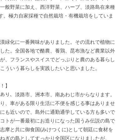
一般野菜に加え、西洋野菜、ハーブ、淡路島在来種
ます。極力自家採種で自然栽培・有機栽培をしていま
漠緑化に一番興味がありました。その流れで植物に
した。全国各地で酪農、養鶏、昆布漁など農業以外
が、フランスやスイスでどっぷりと農のある暮らし
こういう暮らしを実践したいと思いました。

！】

あり、淡路市、洲本市、南あわじ市からなります。
り、車がある限り生活に不便を感じる事はありませ
にも近いので、島外に通勤通学している方も多いで
コトが一番最初にお造りになった国うみ伝説の島で
志摩と共に御食国(みけつくに)として朝廷に食材を
ねぎの島としてすっかり全国区になりましたが、