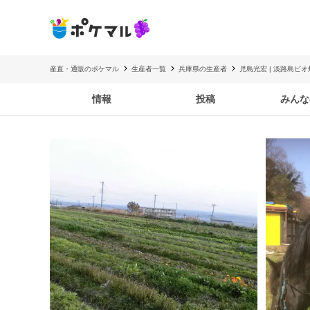
産直・通販のポケマル
生産者一覧
兵庫県の生産者
児島光宏 | 淡路島ビオ
情報
投稿
みんな