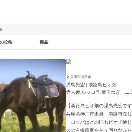
畑
の投稿
商品
兵庫県淡路市
児島光宏 | 淡路島ビオ畑
赤人参,ルッコラ,葉玉ねぎ、ニ
【淡路島ビオ畑の児島光宏です
兵庫県神戸市出身　淡路市在住で
ーロッパはどの国もビオで通じ
スの有機農家を色々回りながら