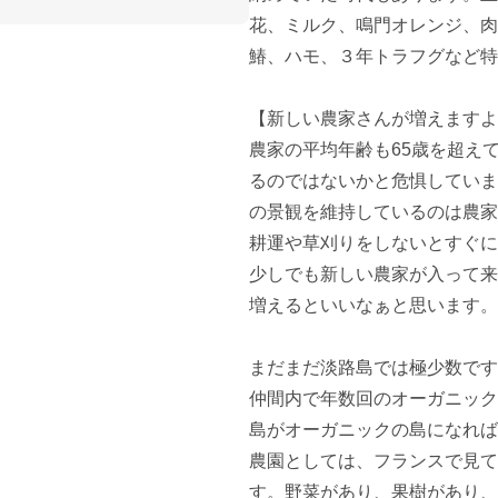
花、ミルク、鳴門オレンジ、肉
鰆、ハモ、３年トラフグなど特
【新しい農家さんが増えますよ
農家の平均年齢も65歳を超え
るのではないかと危惧していま
の景観を維持しているのは農家
耕運や草刈りをしないとすぐに
少しでも新しい農家が入って来
増えるといいなぁと思います。

まだまだ淡路島では極少数です
仲間内で年数回のオーガニック
島がオーガニックの島になれば
農園としては、フランスで見て
す。野菜があり、果樹があり、