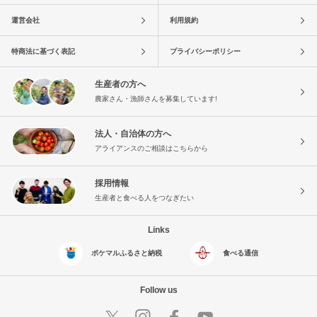
運営会社
利用規約
特商法に基づく表記
プライバシーポリシー
生産者の方へ
農家さん・漁師さんを募集しています!
法人・自治体の方へ
アライアンスのご相談はこちらから
採用情報
生産者と食べる人をつなぎたい
Links
ポケマルふるさと納税
食べる通信
Follow us