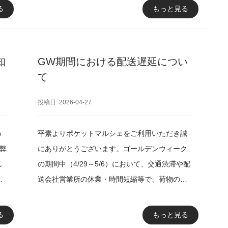
ン
ンスの影響がある機能・ポケットマルシェの全
る
もっと見る
ての機能商品閲覧・購入などの全てのサービス
、
を一時停止いたします。ご不便をおかけいたし
響
ますが、ご理解のほどお願いいたします。
知
GW期間における配送遅延につい
商
て
止
】
投稿日: 2026-04-27
地
地
う
平素よりポケットマルシェをご利用いただき誠
、弊
にありがとうございます。ゴールデンウィーク
温
し
の期間中（4/29～5/6）において、交通渋滞や配
内
ポ
送会社営業所の休業・時間短縮等で、荷物のお
値
一部
届けに遅れが発生する可能性がございます。各
下
術
配送会社様による遅延および営業所休業状況
る
もっと見る
リ
は、以下の各社様ホームページをご確認くださ