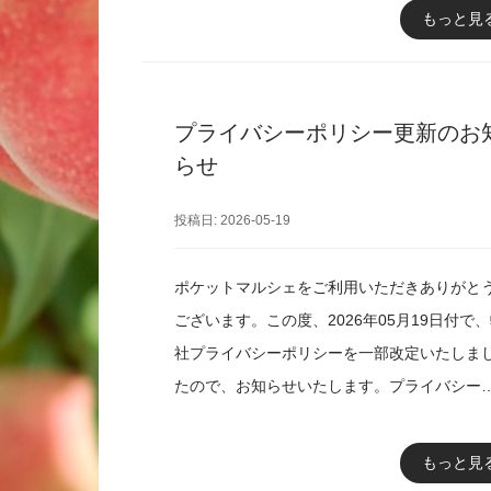
すので最後までご覧くださいませ。■メンテナ
もっと見
ス日時・2026/5/31（日） 23:30頃～
2026/6/1（月）1:00頃※メンテナンス時間は
前後する場合があります。■メンテナンスの影
プライバシーポリシー更新のお
がある機能・ポケットマルシェの全ての機能
らせ
品閲覧・購入などの全てのサービスを一時停
いたします。■送料改訂詳細【送料改訂の対象
投稿日: 2026-05-19
配送手段：ポケマル提携ヤマト便・沖縄を発
とする60サイズ、80サイズ、100サイズの全
ポケットマルシェをご利用いただきありがと
域宛送料・九州を発地とする60サイズの北海
ございます。この度、2026年05月19日付で
道・北東北・南東北・関東・信越宛送料※常
社プライバシーポリシーを一部改定いたしま
便、クール便ともに対象です。【送料改訂の
たので、お知らせいたします。プライバシー
容】・対象地域の送料が約100円〜200円程度
リシーの改定内容・「12. 個人関連情報」を
下げとなります。※詳細は6月1日(月)以降以
変更・「13. Cookie（クッキー）その他の技
もっと見
のページをご覧ください。送料について
の利用」を一部変更改定後のプライバシーポ