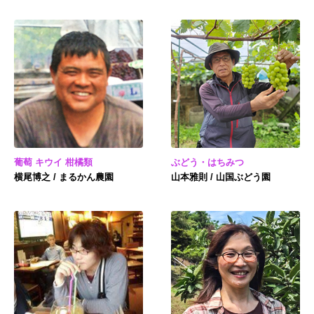
葡萄 キウイ 柑橘類
ぶどう・はちみつ
横尾博之 / まるかん農園
山本雅則 / 山国ぶどう園