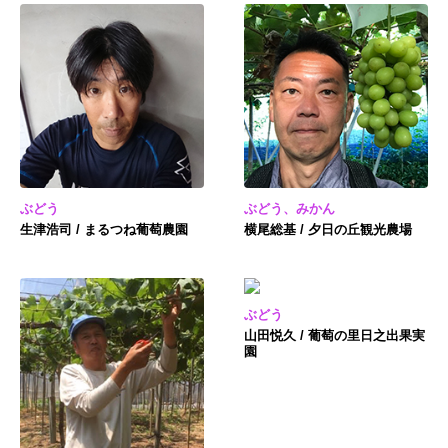
ぶどう
ぶどう、みかん
生津浩司 / まるつね葡萄農園
横尾総基 / 夕日の丘観光農場
ぶどう
山田悦久 / 葡萄の里日之出果実
園