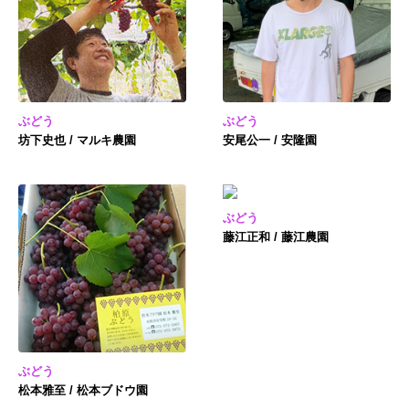
ぶどう
ぶどう
坊下史也 / マルキ農園
安尾公一 / 安隆園
ぶどう
藤江正和 / 藤江農園
ぶどう
松本雅至 / 松本ブドウ園